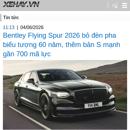
Tin tức
11:13
|
04/06/2026
Bentley Flying Spur 2026 bỏ đèn pha
biểu tượng 60 năm, thêm bản S mạnh
gần 700 mã lực