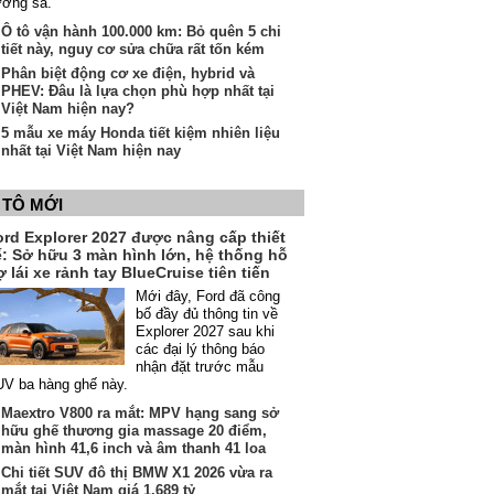
ường sá.
Ô tô vận hành 100.000 km: Bỏ quên 5 chi
tiết này, nguy cơ sửa chữa rất tốn kém
Phân biệt động cơ xe điện, hybrid và
PHEV: Đâu là lựa chọn phù hợp nhất tại
Việt Nam hiện nay?
5 mẫu xe máy Honda tiết kiệm nhiên liệu
nhất tại Việt Nam hiện nay
 TÔ MỚI
ord Explorer 2027 được nâng cấp thiết
ế: Sở hữu 3 màn hình lớn, hệ thống hỗ
ợ lái xe rảnh tay BlueCruise tiên tiến
Mới đây, Ford đã công
bố đầy đủ thông tin về
Explorer 2027 sau khi
các đại lý thông báo
nhận đặt trước mẫu
V ba hàng ghế này.
Maextro V800 ra mắt: MPV hạng sang sở
hữu ghế thương gia massage 20 điểm,
màn hình 41,6 inch và âm thanh 41 loa
Chi tiết SUV đô thị BMW X1 2026 vừa ra
mắt tại Việt Nam giá 1,689 tỷ