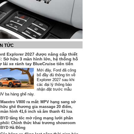
IN TỨC
ord Explorer 2027 được nâng cấp thiết
ế: Sở hữu 3 màn hình lớn, hệ thống hỗ
ợ lái xe rảnh tay BlueCruise tiên tiến
Mới đây, Ford đã công
bố đầy đủ thông tin về
Explorer 2027 sau khi
các đại lý thông báo
nhận đặt trước mẫu
V ba hàng ghế này.
Maextro V800 ra mắt: MPV hạng sang sở
hữu ghế thương gia massage 20 điểm,
màn hình 41,6 inch và âm thanh 41 loa
BYD tăng tốc mở rộng mạng lưới phân
phối: Chính thức khai trương showroom
BYD Hà Đông