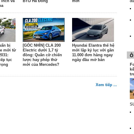
đ
 inch và
BYD Hà Đông
mới
oa
uẩn bị
[GÓC NHÌN] CLA 200
Hyundai Elantra thế hệ
e mới từ
Electric dưới 1,7 tỷ
mới lập kỷ lục với gần
2031:
đồng: Quân cờ chiến
11.000 đơn hàng ngay
Ô
ếp tục
lược hay phép thử
ngày đầu mở bán
F
trọng
mới của Mercedes?
k
tr
Xem tiếp ...
SU