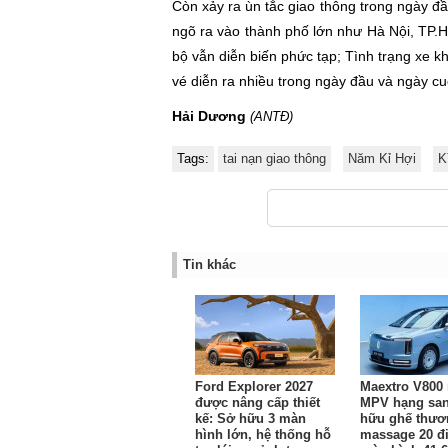
Còn xảy ra ùn tắc giao thông trong ngày đầ
ngõ ra vào thành phố lớn như Hà Nội, TP.
bộ vẫn diễn biến phức tạp; Tình trạng xe k
vé diễn ra nhiều trong ngày đầu và ngày cuối
Hải Dương
(ANTĐ)
Tags:
tai nạn giao thông
Năm Kỉ Hợi
K
Tin khác
Ford Explorer 2027
Maextro V800 
được nâng cấp thiết
MPV hạng sa
kế: Sở hữu 3 màn
hữu ghế thươ
hình lớn, hệ thống hỗ
massage 20 đ