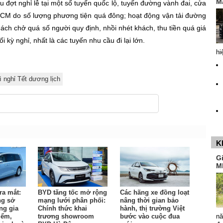
M
u đợt nghỉ lễ tại một số tuyến quốc lộ, tuyến đường vành đai, cửa
HCM do số lượng phương tiện quá đông; hoạt động vận tải đường
hách chở quá số người quy định, nhồi nhét khách, thu tiền quá giá
 kỳ nghỉ, nhất là các tuyến nhu cầu đi lại lớn.
hi
ì nghỉ Tết dương lịch
K
G
M
ra mắt:
BYD tăng tốc mở rộng
Các hãng xe đồng loạt
ng sở
mạng lưới phân phối:
nâng thời gian bảo
ng gia
Chính thức khai
hành, thị trường Việt
nă
iểm,
trương showroom
bước vào cuộc đua