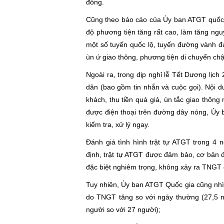
đồng.
Cũng theo báo cáo của Ủy ban ATGT quốc gi
độ phương tiện tăng rất cao, làm tăng nguy
một số tuyến quốc lộ, tuyến đường vành đ
ùn ứ giao thông, phương tiện di chuyển ch
Ngoài ra, trong dịp nghỉ lễ Tết Dương lị
dân (bao gồm tin nhắn và cuộc gọi). Nội d
khách, thu tiền quá giá, ùn tắc giao thông 
được điện thoại trên đường dây nóng, Ủy 
kiểm tra, xử lý ngay.
Đánh giá tình hình trật tự ATGT trong 4
định, trật tự ATGT được đảm bảo, cơ bản 
đặc biệt nghiêm trọng, không xảy ra TNGT 
Tuy nhiên, Ủy ban ATGT Quốc gia cũng nhìn
do TNGT tăng so với ngày thường (27,5 ng
người so với 27 người);