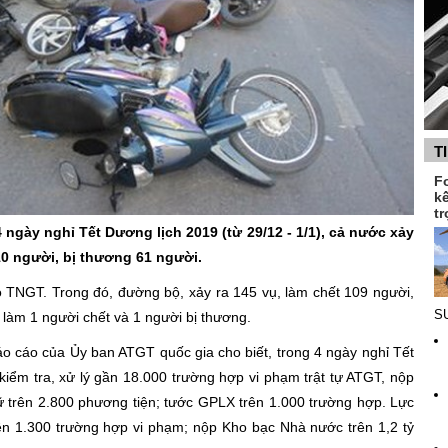
T
F
k
tr
 ngày nghỉ Tết Dương lịch 2019 (từ 29/12 - 1/1), cả nước xảy
110 người, bị thương 61 người.
o TNGT. Trong đó, đường bộ, xảy ra 145 vụ, làm chết 109 người,
SU
 làm 1 người chết và 1 người bị thương.
áo cáo của Ủy ban ATGT quốc gia cho biết, trong 4 ngày nghỉ Tết
iểm tra, xử lý gần 18.000 trường hợp vi phạm trật tự ATGT, nộp
ữ trên 2.800 phương tiện; tước GPLX trên 1.000 trường hợp. Lực
ên 1.300 trường hợp vi phạm; nộp Kho bạc Nhà nước trên 1,2 tỷ