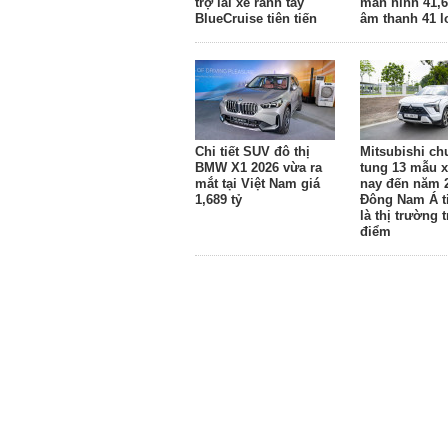
trợ lái xe rảnh tay
màn hình 41,6
BlueCruise tiên tiến
âm thanh 41 l
Chi tiết SUV đô thị
Mitsubishi ch
BMW X1 2026 vừa ra
tung 13 mẫu x
mắt tại Việt Nam giá
nay đến năm 
1,689 tỷ
Đông Nam Á ti
là thị trường 
điểm