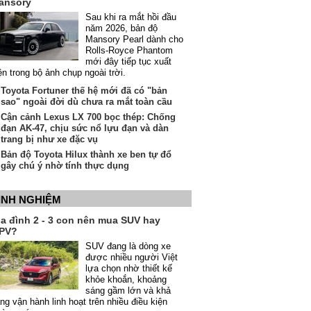
ansory
Sau khi ra mắt hồi đầu
năm 2026, bản độ
Mansory Pearl dành cho
Rolls-Royce Phantom
mới đây tiếp tục xuất
ện trong bộ ảnh chụp ngoài trời.
Toyota Fortuner thế hệ mới đã có "bản
sao" ngoài đời dù chưa ra mắt toàn cầu
Cận cảnh Lexus LX 700 bọc thép: Chống
đạn AK-47, chịu sức nổ lựu đạn và dàn
trang bị như xe đặc vụ
Bản độ Toyota Hilux thành xe ben tự đổ
gây chú ý nhờ tính thực dụng
INH NGHIỆM
ia đình 2 - 3 con nên mua SUV hay
PV?
SUV đang là dòng xe
được nhiều người Việt
lựa chọn nhờ thiết kế
khỏe khoắn, khoảng
sáng gầm lớn và khả
ng vận hành linh hoạt trên nhiều điều kiện