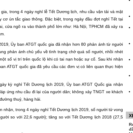
a, trong 4 ngày nghỉ lễ Tết Dương lịch, nhu cầu vận tải và mật
 cơ ùn tắc giao thông. Đặc biệt, trong ngày đầu đợt nghỉ Tết tại
ai, cửa ngõ ra vào thành phố lớn như: Hà Nội, TPHCM đã xảy ra
ậm.
ch 2019, Ủy ban ATGT quốc gia đã nhận hơn 80 phản ánh từ người
ung phản ánh chủ yếu về tình trạng chở quá số người, nhồi nhét
một số vị trí trên quốc lộ khi có tai nạn hoặc sự cố. Sau khi nhận
ban ATGT quốc gia đã yêu cầu các đơn vị có liên quan thực hiện
 ngày kỳ nghỉ Tết Dương lịch 2019, Ủy ban ATGT Quốc gia nhận
đáp ứng nhu cầu đi lại của người dân; không xảy TNGT xe khách
đường thuỷ, hàng hải.
 nhận, trong 4 ngày nghỉ Tết Dương lịch 2019, số người tử vong
X
ười so với 22,6 người); tăng so với Tết Dương lịch 2018 (27,5
R
đ