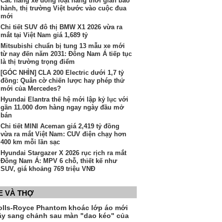
Các hãng xe đồng loạt nâng thời gian bảo
hành, thị trường Việt bước vào cuộc đua
mới
Chi tiết SUV đô thị BMW X1 2026 vừa ra
mắt tại Việt Nam giá 1,689 tỷ
Mitsubishi chuẩn bị tung 13 mẫu xe mới
từ nay đến năm 2031: Đông Nam Á tiếp tục
là thị trường trọng điểm
[GÓC NHÌN] CLA 200 Electric dưới 1,7 tỷ
đồng: Quân cờ chiến lược hay phép thử
mới của Mercedes?
Hyundai Elantra thế hệ mới lập kỷ lục với
gần 11.000 đơn hàng ngay ngày đầu mở
bán
Chi tiết MINI Aceman giá 2,419 tỷ đồng
vừa ra mắt Việt Nam: CUV điện chạy hơn
400 km mỗi lần sạc
Hyundai Stargazer X 2026 rục rịch ra mắt
Đông Nam Á: MPV 6 chỗ, thiết kế như
SUV, giá khoảng 769 triệu VNĐ
E VÀ THỢ
olls-Royce Phantom khoác lớp áo mới
ầy sang chảnh sau màn "dao kéo" của