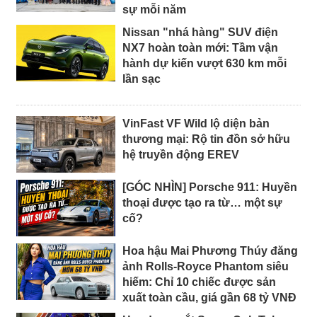
sự mỗi năm
Nissan "nhá hàng" SUV điện
NX7 hoàn toàn mới: Tầm vận
hành dự kiến vượt 630 km mỗi
lần sạc
VinFast VF Wild lộ diện bản
thương mại: Rộ tin đồn sở hữu
hệ truyền động EREV
[GÓC NHÌN] Porsche 911: Huyền
thoại được tạo ra từ… một sự
cố?
Hoa hậu Mai Phương Thúy đăng
ảnh Rolls-Royce Phantom siêu
hiếm: Chỉ 10 chiếc được sản
xuất toàn cầu, giá gần 68 tỷ VNĐ