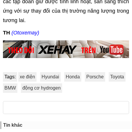
các tập đoàn giữ được tính linh hoạt, sẵn sàng thích
ứng với sự thay đổi của thị trường năng lượng trong
tương lai.
TH
(Otoxemay)
Tags:
xe điện
Hyundai
Honda
Porsche
Toyota
BMW
động cơ hydrogen
Tin khác