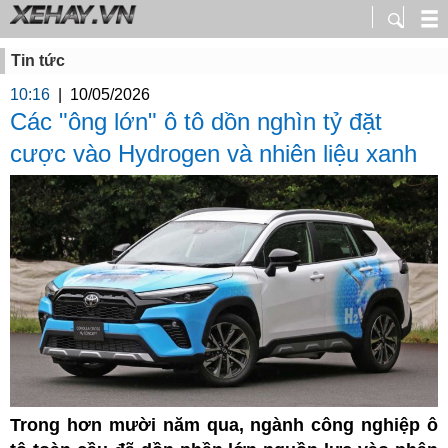
Tin tức
10:16
|
10/05/2026
Các "ông lớn" ô tô dồn nghìn tỷ đặt
cược vào Hydrogen và nhiên liệu xanh
Trong hơn mười năm qua, ngành công nghiệp ô