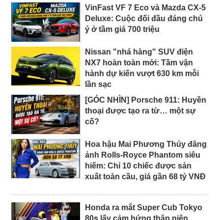
VinFast VF 7 Eco và Mazda CX-5
Deluxe: Cuộc đối đầu đáng chú
ý ở tầm giá 700 triệu
Nissan "nhá hàng" SUV điện
NX7 hoàn toàn mới: Tầm vận
hành dự kiến vượt 630 km mỗi
lần sạc
[GÓC NHÌN] Porsche 911: Huyền
thoại được tạo ra từ… một sự
cố?
Hoa hậu Mai Phương Thúy đăng
ảnh Rolls-Royce Phantom siêu
hiếm: Chỉ 10 chiếc được sản
xuất toàn cầu, giá gần 68 tỷ VNĐ
Honda ra mắt Super Cub Tokyo
80s lấy cảm hứng thập niên