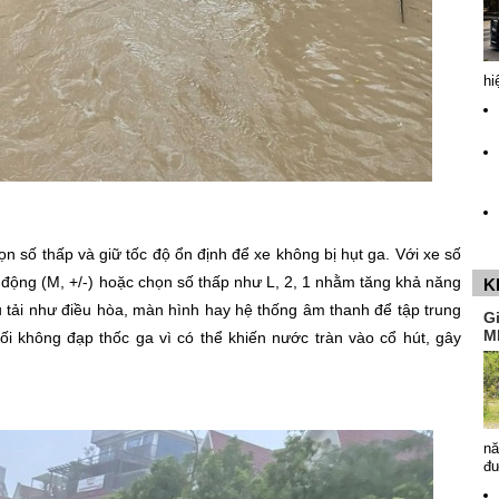
hi
ọn số thấp và giữ tốc độ ổn định để xe không bị hụt ga. Với xe số
 động (M, +/-) hoặc chọn số thấp như L, 2, 1 nhằm tăng khả năng
K
phụ tải như điều hòa, màn hình hay hệ thống âm thanh để tập trung
G
M
ối không đạp thốc ga vì có thể khiến nước tràn vào cổ hút, gây
nă
đ