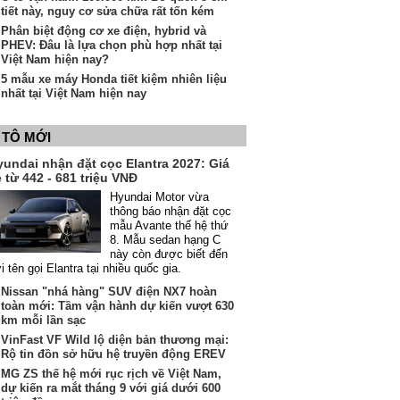
tiết này, nguy cơ sửa chữa rất tốn kém
Phân biệt động cơ xe điện, hybrid và
PHEV: Đâu là lựa chọn phù hợp nhất tại
Việt Nam hiện nay?
5 mẫu xe máy Honda tiết kiệm nhiên liệu
nhất tại Việt Nam hiện nay
 TÔ MỚI
yundai nhận đặt cọc Elantra 2027: Giá
 từ 442 - 681 triệu VNĐ
Hyundai Motor vừa
thông báo nhận đặt cọc
mẫu Avante thế hệ thứ
8. Mẫu sedan hạng C
này còn được biết đến
i tên gọi Elantra tại nhiều quốc gia.
Nissan "nhá hàng" SUV điện NX7 hoàn
toàn mới: Tầm vận hành dự kiến vượt 630
km mỗi lần sạc
VinFast VF Wild lộ diện bản thương mại:
Rộ tin đồn sở hữu hệ truyền động EREV
MG ZS thế hệ mới rục rịch về Việt Nam,
dự kiến ra mắt tháng 9 với giá dưới 600