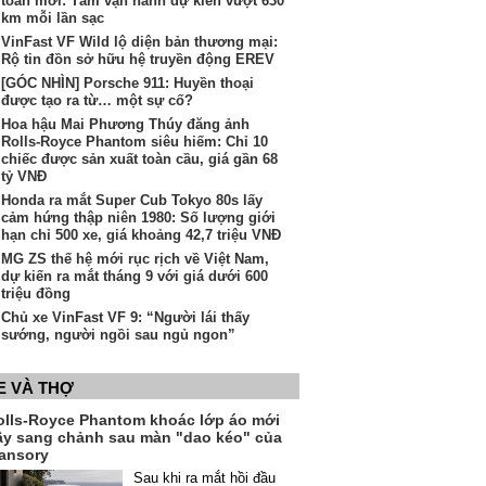
toàn mới: Tầm vận hành dự kiến vượt 630
km mỗi lần sạc
VinFast VF Wild lộ diện bản thương mại:
Rộ tin đồn sở hữu hệ truyền động EREV
[GÓC NHÌN] Porsche 911: Huyền thoại
được tạo ra từ… một sự cố?
Hoa hậu Mai Phương Thúy đăng ảnh
Rolls-Royce Phantom siêu hiếm: Chỉ 10
chiếc được sản xuất toàn cầu, giá gần 68
tỷ VNĐ
Honda ra mắt Super Cub Tokyo 80s lấy
cảm hứng thập niên 1980: Số lượng giới
hạn chỉ 500 xe, giá khoảng 42,7 triệu VNĐ
MG ZS thế hệ mới rục rịch về Việt Nam,
dự kiến ra mắt tháng 9 với giá dưới 600
triệu đồng
Chủ xe VinFast VF 9: “Người lái thấy
sướng, người ngồi sau ngủ ngon”
E VÀ THỢ
olls-Royce Phantom khoác lớp áo mới
ầy sang chảnh sau màn "dao kéo" của
ansory
Sau khi ra mắt hồi đầu