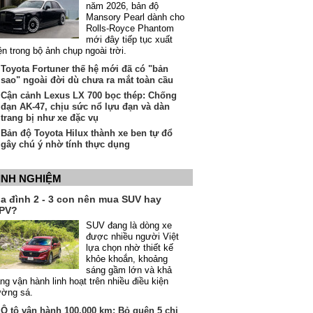
năm 2026, bản độ
Mansory Pearl dành cho
Rolls-Royce Phantom
mới đây tiếp tục xuất
ện trong bộ ảnh chụp ngoài trời.
Toyota Fortuner thế hệ mới đã có "bản
sao" ngoài đời dù chưa ra mắt toàn cầu
Cận cảnh Lexus LX 700 bọc thép: Chống
đạn AK-47, chịu sức nổ lựu đạn và dàn
trang bị như xe đặc vụ
Bản độ Toyota Hilux thành xe ben tự đổ
gây chú ý nhờ tính thực dụng
INH NGHIỆM
ia đình 2 - 3 con nên mua SUV hay
PV?
SUV đang là dòng xe
được nhiều người Việt
lựa chọn nhờ thiết kế
khỏe khoắn, khoảng
sáng gầm lớn và khả
ng vận hành linh hoạt trên nhiều điều kiện
ường sá.
Ô tô vận hành 100.000 km: Bỏ quên 5 chi