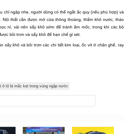
ếu chỉ ngập nhẹ, người dùng có thể ngắt ắc quy (nếu phù hợp) và
hể. Nội thất cần được mở cửa thông thoáng, thấm khô nước, tháo
 bọc nỉ, vải nên sấy khô sớm để tránh ẩm mốc, trong khi các bộ
 được bôi trơn và sấy khô để hạn chế gỉ sét.
 sấy khô và bôi trơn các chi tiết kim loại, ốc vít ở chân ghế, ray
i ô tô bị mắc kẹt trong vùng ngập nước