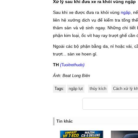
Xử lý sau khi đưa xe ra khỏi vùng ngập
Sau khi xe được đưa ra khỏi vùng
ngập
, n
liên hệ xưởng dịch vụ để kiểm tra tổng t
thảm sàn và vệ sinh ngay. Những chi tiết
phận kim loại, ốc vít hay ray trượt ghế cần
Ngoài các bộ phận bằng da, nỉ hoặc vải, cần
trượt... sàn xe hoen gỉ.
TH
(Tuoitrethudo)
Ảnh: Beat Long Biên
Tags:
ngập lụt
thủy kích
Cách xử lý kh
Tin khác