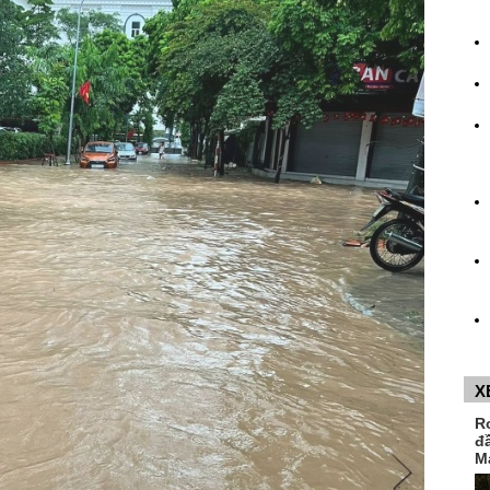
X
R
đ
M