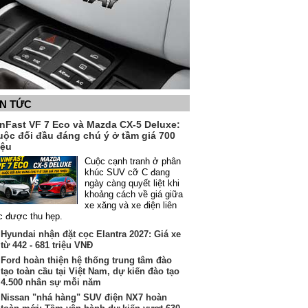
IN TỨC
inFast VF 7 Eco và Mazda CX-5 Deluxe:
uộc đối đầu đáng chú ý ở tầm giá 700
iệu
Cuộc cạnh tranh ở phân
khúc SUV cỡ C đang
ngày càng quyết liệt khi
khoảng cách về giá giữa
xe xăng và xe điện liên
c được thu hẹp.
Hyundai nhận đặt cọc Elantra 2027: Giá xe
từ 442 - 681 triệu VNĐ
Ford hoàn thiện hệ thống trung tâm đào
tạo toàn cầu tại Việt Nam, dự kiến đào tạo
4.500 nhân sự mỗi năm
Nissan "nhá hàng" SUV điện NX7 hoàn