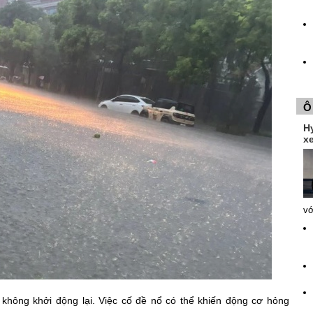
Ô
H
xe
vớ
 không khởi động lại. Việc cố đề nổ có thể khiến động cơ hỏng