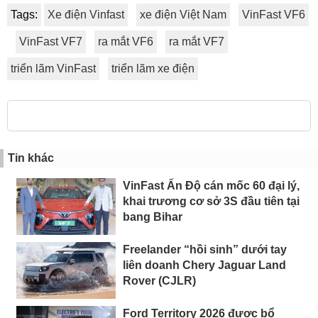
Tags:
Xe điện Vinfast
xe điện Việt Nam
VinFast VF6
VinFast VF7
ra mắt VF6
ra mắt VF7
triển lãm VinFast
triển lãm xe điện
Tin khác
VinFast Ấn Độ cán mốc 60 đại lý,
khai trương cơ sở 3S đầu tiên tại
bang Bihar
Freelander “hồi sinh” dưới tay
liên doanh Chery Jaguar Land
Rover (CJLR)
Ford Territory 2026 được bổ