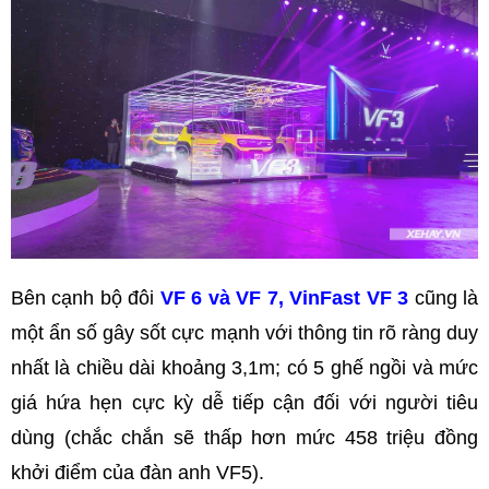
Bên cạnh bộ đôi
VF 6 và VF 7, VinFast VF 3
cũng là
một ẩn số gây sốt cực mạnh với thông tin rõ ràng duy
nhất là chiều dài khoảng 3,1m; có 5 ghế ngồi và mức
giá hứa hẹn cực kỳ dễ tiếp cận đối với người tiêu
dùng (chắc chắn sẽ thấp hơn mức 458 triệu đồng
khởi điểm của đàn anh VF5).