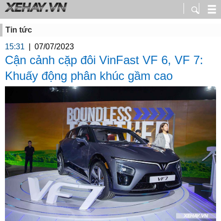
Tin tức
15:31
|
07/07/2023
Cận cảnh cặp đôi VinFast VF 6, VF 7:
Khuấy động phân khúc gầm cao