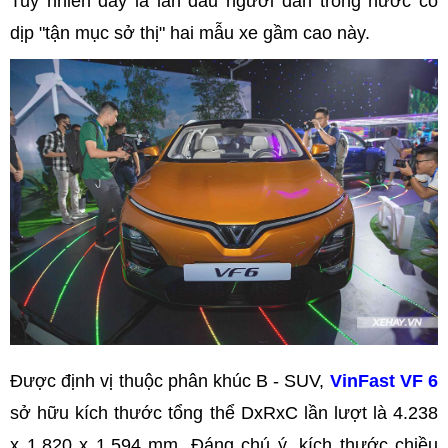
Tuy nhiên đây là lần đầu người dân trong nước có
dịp "tận mục sở thị" hai mẫu xe gầm cao này.
Được định vị thuộc phân khúc B - SUV,
VinFast VF 6
sở hữu kích thước tổng thể DxRxC lần lượt là 4.238
x 1.820 x 1.594 mm. Đáng chú ý, kích thước chiều