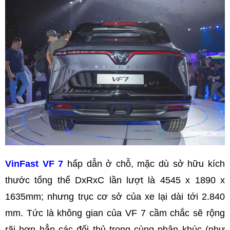
VinFast VF 7
hấp dẫn ở chỗ, mặc dù sở hữu kích
thước tổng thể DxRxC lần lượt là 4545 x 1890 x
1635mm; nhưng trục cơ sở của xe lại dài tới 2.840
mm. Tức là không gian của VF 7 cầm chắc sẽ rộng
rãi hơn hẳn các đối thủ trong cùng phân khúc (như