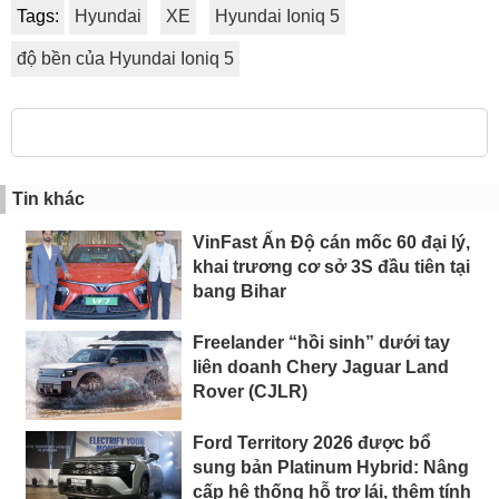
Tags:
Hyundai
XE
Hyundai Ioniq 5
độ bền của Hyundai Ioniq 5
Tin khác
VinFast Ấn Độ cán mốc 60 đại lý,
khai trương cơ sở 3S đầu tiên tại
bang Bihar
Freelander “hồi sinh” dưới tay
liên doanh Chery Jaguar Land
Rover (CJLR)
Ford Territory 2026 được bổ
sung bản Platinum Hybrid: Nâng
cấp hệ thống hỗ trợ lái, thêm tính