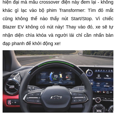
hiện đại mà mẫu crossover điện này đem lại - không
khác gì lạc vào bộ phim Transformer: Tìm đỏ mắt
cũng không thể nào thấy nút Start/Stop. Vì chiếc
Blazer EV không có nút này! Thay vào đó, xe sẽ tự
nhận diện chìa khóa và người lái chỉ cần nhấn bàn
đạp phanh để khởi động xe!