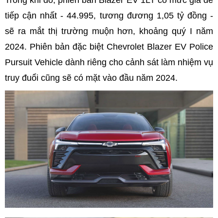
Trong khi đó, phiên bản Blazer EV 1LT có mức giá dễ
tiếp cận nhất - 44.995, tương đương 1,05 tỷ đồng -
sẽ ra mắt thị trường muộn hơn, khoảng quý I năm
2024. Phiên bản đặc biệt Chevrolet Blazer EV Police
Pursuit Vehicle dành riêng cho cảnh sát làm nhiệm vụ
truy đuổi cũng sẽ có mặt vào đầu năm 2024.