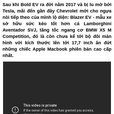
Sau khi Bold EV ra đời năm 2017 và bị lu mờ bởi
Tesla, mãi đến gần đây Chevrolet mới cho ngựa
nòi tiếp theo của mình lộ diện: Blazer EV - mẫu xe
sở hữu sức kéo tốt hơn cả Lamborghini
Aventador SVJ, tăng tốc ngang cơ BMW X5 M
Competition, đó là còn chưa kể tới bộ đôi màn
hình với kích thước lên tới 17,7 inch ăn đứt
những chiếc Apple Macbook phiên bản cao cấp
nhất.