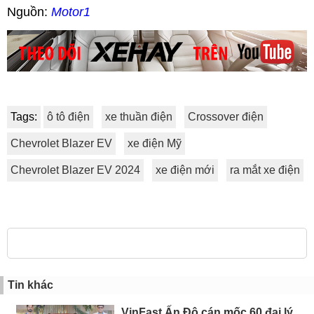
Nguồn:
Motor1
Tags:
ô tô điện
xe thuần điện
Crossover điện
Chevrolet Blazer EV
xe điện Mỹ
Chevrolet Blazer EV 2024
xe điện mới
ra mắt xe điện
Tin khác
VinFast Ấn Độ cán mốc 60 đại lý,