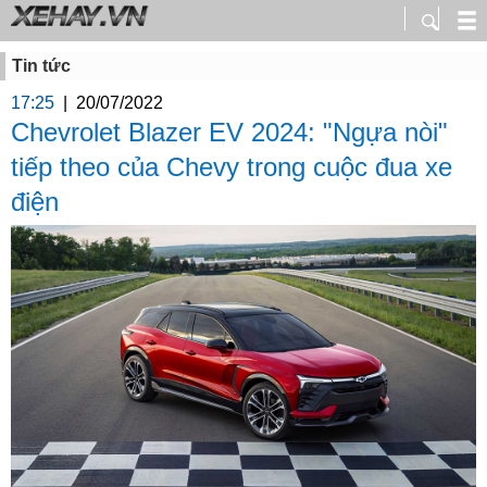
Tin tức
17:25
|
20/07/2022
Chevrolet Blazer EV 2024: "Ngựa nòi"
tiếp theo của Chevy trong cuộc đua xe
điện