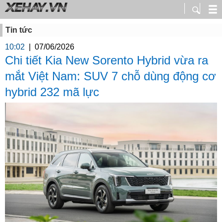
Tin tức
10:02
|
07/06/2026
Chi tiết Kia New Sorento Hybrid vừa ra
mắt Việt Nam: SUV 7 chỗ dùng động cơ
hybrid 232 mã lực