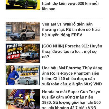
hành dự kiến vượt 630 km mỗi
lần sạc
VinFast VF Wild lộ diện bản
thương mại: Rộ tin đồn sở hữu
hệ truyền động EREV
[GÓC NHÌN] Porsche 911: Huyền
thoại được tạo ra từ… một sự
cố?
Hoa hậu Mai Phương Thúy đăng
ảnh Rolls-Royce Phantom siêu
hiếm: Chỉ 10 chiếc được sản
xuất toàn cầu, giá gần 68 tỷ VNĐ
Honda ra mắt Super Cub Tokyo
80s lấy cảm hứng thập niên
1980: Số lượng giới hạn chỉ 500
xe, giá khoảng 42,7 triệu VNĐ