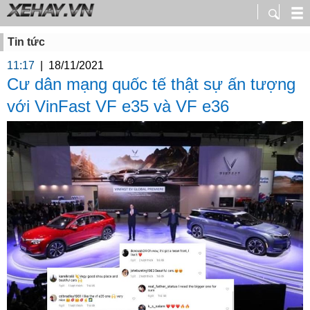
Tin tức
11:17
|
18/11/2021
Cư dân mạng quốc tế thật sự ấn tượng
với VinFast VF e35 và VF e36