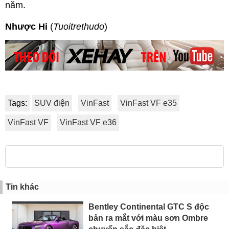
năm.
Nhược Hi
(
Tuoitrethudo
)
Tags:
SUV điện
VinFast
VinFast VF e35
VinFast VF
VinFast VF e36
Tin khác
Bentley Continental GTC S độc
bản ra mắt với màu sơn Ombre