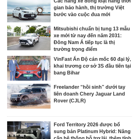
Các hãng xe đồng loạt nâng thời
gian bảo hành, thị trường Việt
bước vào cuộc đua mới
Mitsubishi chuẩn bị tung 13 mẫu
xe mới từ nay đến năm 2031:
Đông Nam Á tiếp tục là thị
trường trọng điểm
VinFast Ấn Độ cán mốc 60 đại lý,
khai trương cơ sở 3S đầu tiên tại
bang Bihar
Freelander “hồi sinh” dưới tay
liên doanh Chery Jaguar Land
Rover (CJLR)
Ford Territory 2026 được bổ
sung bản Platinum Hybrid: Nâng
cấp hệ thống hỗ trợ lái, thêm tính