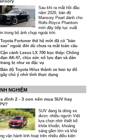
ansory
Sau khi ra mắt hồi đầu
năm 2026, bản độ
Mansory Pearl dành cho
Rolls-Royce Phantom
mới đây tiếp tục xuất
ện trong bộ ảnh chụp ngoài trời.
Toyota Fortuner thế hệ mới đã có "bản
sao" ngoài đời dù chưa ra mắt toàn cầu
Cận cảnh Lexus LX 700 bọc thép: Chống
đạn AK-47, chịu sức nổ lựu đạn và dàn
trang bị như xe đặc vụ
Bản độ Toyota Hilux thành xe ben tự đổ
gây chú ý nhờ tính thực dụng
INH NGHIỆM
ia đình 2 - 3 con nên mua SUV hay
PV?
SUV đang là dòng xe
được nhiều người Việt
lựa chọn nhờ thiết kế
khỏe khoắn, khoảng
sáng gầm lớn và khả
ng vận hành linh hoạt trên nhiều điều kiện