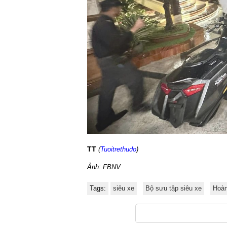
TT
(
Tuoitrethudo
)
Ảnh: FBNV
Tags:
siêu xe
Bộ sưu tập siêu xe
Hoàn