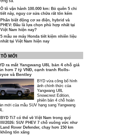
ường sá.
Ô tô vận hành 100.000 km: Bỏ quên 5 chi
tiết này, nguy cơ sửa chữa rất tốn kém
Phân biệt động cơ xe điện, hybrid và
PHEV: Đâu là lựa chọn phù hợp nhất tại
Việt Nam hiện nay?
5 mẫu xe máy Honda tiết kiệm nhiên liệu
nhất tại Việt Nam hiện nay
 TÔ MỚI
YD ra mắt Yangwang U8L bản 4 chỗ giá
ần hơn 7 tỷ VNĐ, cạnh tranh Rolls-
oyce và Bentley
BYD vừa công bố hình
ảnh chính thức của
Yangwang U8L
Snowcrest Edition,
phiên bản 4 chỗ hoàn
àn mới của mẫu SUV hạng sang Yangwang
8L.
BYD Ti7 có thể về Việt Nam trong quý
III/2026: SUV PHEV 7 chỗ vuông vức như
Land Rover Defender, chạy hơn 150 km
không tốn xăng