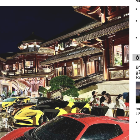
đ
Ô
B
g
R
to
U