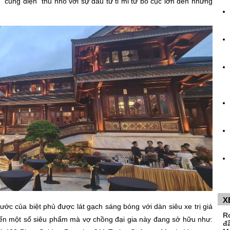
cung điện" thu nhỏ với sự đầu tư tỉ mỉ từ bố cục lớn đến những
X
ớc của biệt phủ được lát gạch sáng bóng với dàn siêu xe trị giá
R
ến một số siêu phẩm mà vợ chồng đại gia này đang sở hữu như:
đ