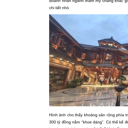
doanh nhân ngành thẩm mỹ chẳng khác gì "
chi tiết nhỏ.
Hình ảnh cho thấy khoảng sân rộng phía trư
300 tỷ đồng nằm “khoe dáng”. Có thể kể đ