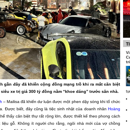
T
V
C
tr
gần đây đã khiến cộng đồng mạng trồ khi ra mắt căn biệt
siêu xe trị giá 300 tỷ đồng nằm “khoe dáng” trước sân nhà.
tụ
h
– Mailisa đã khiến dư luận được một phen dậy sóng khi tổ chức
hoa. Được biết, đây cũng là tiệc sinh nhật của doanh nhân
Hoàng
thể thấy căn biệt thự rất rộng lớn, được thiết kế theo phong cách
 liệu gỗ. Không ít người cho rằng, ngôi nhà mới của vợ chồng