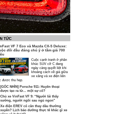
IN TỨC
inFast VF 7 Eco và Mazda CX-5 Deluxe:
uộc đối đầu đáng chú ý ở tầm giá 700
iệu
Cuộc cạnh tranh ở phân
khúc SUV cỡ C đang
ngày càng quyết liệt khi
khoảng cách về giá giữa
xe xăng và xe điện liên
c được thu hẹp.
[GÓC NHÌN] Porsche 911: Huyền thoại
được tạo ra từ… một sự cố?
Chủ xe VinFast VF 9: “Người lái thấy
sướng, người ngồi sau ngủ ngon”
Xe điện EREV có cần thay dầu thường
xuyên? Lịch bảo dưỡng thực tế khác gì xe