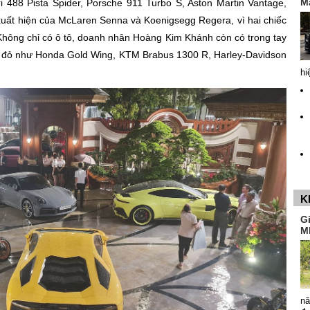
M
i 488 Pista Spider, Porsche 911 Turbo S, Aston Martin Vantage,
uất hiện của McLaren Senna và Koenigsegg Regera, vì hai chiếc
Không chỉ có ô tô, doanh nhân Hoàng Kim Khánh còn có trong tay
t đỏ như Honda Gold Wing, KTM Brabus 1300 R, Harley-Davidson
hi
K
G
M
nă