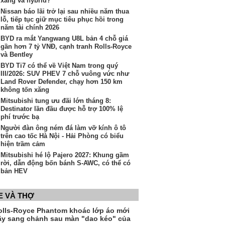
xăng và hybrid?
Nissan báo lãi trở lại sau nhiều năm thua
lỗ, tiếp tục giữ mục tiêu phục hồi trong
năm tài chính 2026
BYD ra mắt Yangwang U8L bản 4 chỗ giá
gần hơn 7 tỷ VNĐ, cạnh tranh Rolls-Royce
và Bentley
BYD Ti7 có thể về Việt Nam trong quý
III/2026: SUV PHEV 7 chỗ vuông vức như
Land Rover Defender, chạy hơn 150 km
không tốn xăng
Mitsubishi tung ưu đãi lớn tháng 8:
Destinator lần đầu được hỗ trợ 100% lệ
phí trước bạ
Người đàn ông ném đá làm vỡ kính ô tô
trên cao tốc Hà Nội - Hải Phòng có biểu
hiện trầm cảm
Mitsubishi hé lộ Pajero 2027: Khung gầm
rời, dẫn động bốn bánh S-AWC, có thể có
bản HEV
E VÀ THỢ
olls-Royce Phantom khoác lớp áo mới
ầy sang chảnh sau màn "dao kéo" của