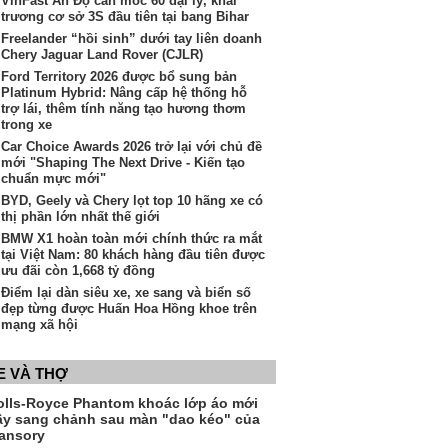
VinFast Ấn Độ cán mốc 60 đại lý, khai
trương cơ sở 3S đầu tiên tại bang Bihar
Freelander “hồi sinh” dưới tay liên doanh
Chery Jaguar Land Rover (CJLR)
Ford Territory 2026 được bổ sung bản
Platinum Hybrid: Nâng cấp hệ thống hỗ
trợ lái, thêm tính năng tạo hương thơm
trong xe
Car Choice Awards 2026 trở lại với chủ đề
mới "Shaping The Next Drive - Kiến tạo
chuẩn mực mới"
BYD, Geely và Chery lọt top 10 hãng xe có
thị phần lớn nhất thế giới
BMW X1 hoàn toàn mới chính thức ra mắt
tại Việt Nam: 80 khách hàng đầu tiên được
ưu đãi còn 1,668 tỷ đồng
Điểm lại dàn siêu xe, xe sang và biển số
đẹp từng được Huấn Hoa Hồng khoe trên
mạng xã hội
E VÀ THỢ
olls-Royce Phantom khoác lớp áo mới
ầy sang chảnh sau màn "dao kéo" của
ansory