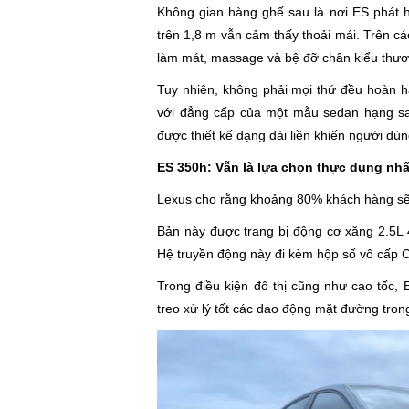
Không gian hàng ghế sau là nơi ES phát h
trên 1,8 m vẫn cảm thấy thoải mái. Trên c
làm mát, massage và bệ đỡ chân kiểu thươ
Tuy nhiên, không phải mọi thứ đều hoàn h
với đẳng cấp của một mẫu sedan hạng san
được thiết kế dạng dải liền khiến người dùn
ES 350h: Vẫn là lựa chọn thực dụng nhấ
Lexus cho rằng khoảng 80% khách hàng sẽ 
Bản này được trang bị động cơ xăng 2.5L 4
Hệ truyền động này đi kèm hộp số vô cấp 
Trong điều kiện đô thị cũng như cao tốc, 
treo xử lý tốt các dao động mặt đường tro