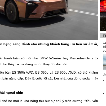
T
C
an hạng sang dành cho những khách hàng ưu tiên sự êm ái,
b
c
ộc tranh luận sôi nổi như BMW 5-Series hay Mercedes-Benz E-
t cho thấy Lexus đang muốn thay đổi điều đó.
phiên bản ES 350h AWD, ES 350e và ES 500e AWD, có thể khẳng
ch
 bản nâng cấp. Đây là cuộc lột xác lớn nhất của dòng sedan này
hải ngoái nhìn
S thế hệ mới là khả năng thu hút sự chú ý trên đường. Điều vốn