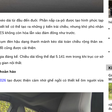
éo dài từ đầu đến đuôi. Phần nắp ca-pô được tạo hình phức tạp
hi
hiết kế có thể tạo ra những ý kiến trái chiều, nhưng khó phủ nhận
n ES không còn hòa lẫn vào đám đông như trước.
 cụm đèn hậu dạng thanh mảnh kéo dài toàn chiều rộng thân xe.
ồ cũng được cải thiện.
a đáng kể. Chiều dài tổng thể đạt 5.141 mm trong khi trục cơ sở
gian nội thất.
K
a hoàn hảo
G
M
2026
tạo được thiện cảm nhờ ghế ngồi có thiết kế ôm người vừa
nă
đ