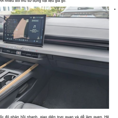
ới nhiều đối thủ sử dụng vật liệu giả gỗ.
ốc độ phản hồi nhanh, giao diện trực quan và dễ làm quen. Hệ