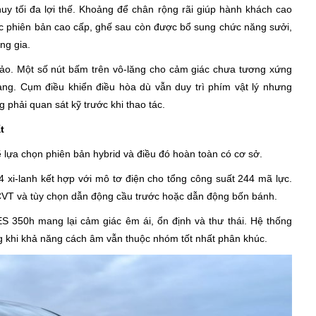
uy tối đa lợi thế. Khoảng để chân rộng rãi giúp hành khách cao
ác phiên bản cao cấp, ghế sau còn được bổ sung chức năng sưởi,
ng gia.
ảo. Một số nút bấm trên vô-lăng cho cảm giác chưa tương xứng
g. Cụm điều khiển điều hòa dù vẫn duy trì phím vật lý nhưng
g phải quan sát kỹ trước khi thao tác.
t
lựa chọn phiên bản hybrid và điều đó hoàn toàn có cơ sở.
 xi-lanh kết hợp với mô tơ điện cho tổng công suất 244 mã lực.
CVT và tùy chọn dẫn động cầu trước hoặc dẫn động bốn bánh.
ES 350h mang lại cảm giác êm ái, ổn định và thư thái. Hệ thống
ng khi khả năng cách âm vẫn thuộc nhóm tốt nhất phân khúc.