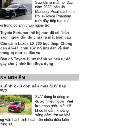
Sau khi ra mắt hồi đầu
năm 2026, bản độ
Mansory Pearl dành cho
Rolls-Royce Phantom
mới đây tiếp tục xuất
ện trong bộ ảnh chụp ngoài trời.
Toyota Fortuner thế hệ mới đã có "bản
sao" ngoài đời dù chưa ra mắt toàn cầu
Cận cảnh Lexus LX 700 bọc thép: Chống
đạn AK-47, chịu sức nổ lựu đạn và dàn
trang bị như xe đặc vụ
Bản độ Toyota Hilux thành xe ben tự đổ
gây chú ý nhờ tính thực dụng
INH NGHIỆM
ia đình 2 - 3 con nên mua SUV hay
PV?
SUV đang là dòng xe
được nhiều người Việt
lựa chọn nhờ thiết kế
khỏe khoắn, khoảng
sáng gầm lớn và khả
ng vận hành linh hoạt trên nhiều điều kiện
ường sá.