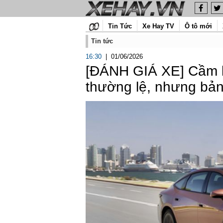
Tin Tức
Xe Hay TV
Ô tô mới
Tin tức
16:30
|
01/06/2026
[ĐÁNH GIÁ XE] Cầm l
thường lệ, nhưng bản 