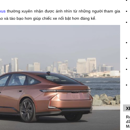
xus
thường xuyên nhận được ánh nhìn từ những người tham gia
o và táo bạo hơn giúp chiếc xe nổi bật hơn đáng kể.
X
R
đ
M