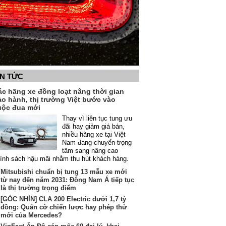
IN TỨC
ác hãng xe đồng loạt nâng thời gian
ảo hành, thị trường Việt bước vào
uộc đua mới
Thay vì liên tục tung ưu
đãi hay giảm giá bán,
nhiều hãng xe tại Việt
Nam đang chuyển trọng
tâm sang nâng cao
ính sách hậu mãi nhằm thu hút khách hàng.
Mitsubishi chuẩn bị tung 13 mẫu xe mới
từ nay đến năm 2031: Đông Nam Á tiếp tục
là thị trường trọng điểm
[GÓC NHÌN] CLA 200 Electric dưới 1,7 tỷ
đồng: Quân cờ chiến lược hay phép thử
mới của Mercedes?