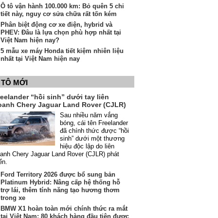
Ô tô vận hành 100.000 km: Bỏ quên 5 chi
tiết này, nguy cơ sửa chữa rất tốn kém
Phân biệt động cơ xe điện, hybrid và
PHEV: Đâu là lựa chọn phù hợp nhất tại
Việt Nam hiện nay?
5 mẫu xe máy Honda tiết kiệm nhiên liệu
nhất tại Việt Nam hiện nay
 TÔ MỚI
eelander “hồi sinh” dưới tay liên
oanh Chery Jaguar Land Rover (CJLR)
Sau nhiều năm vắng
bóng, cái tên Freelander
đã chính thức được “hồi
sinh” dưới một thương
hiệu độc lập do liên
anh Chery Jaguar Land Rover (CJLR) phát
iển.
Ford Territory 2026 được bổ sung bản
Platinum Hybrid: Nâng cấp hệ thống hỗ
trợ lái, thêm tính năng tạo hương thơm
trong xe
BMW X1 hoàn toàn mới chính thức ra mắt
tại Việt Nam: 80 khách hàng đầu tiên được