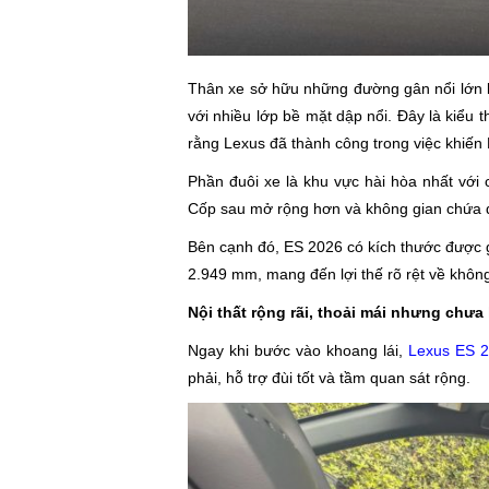
Thân xe sở hữu những đường gân nổi lớn k
với nhiều lớp bề mặt dập nổi. Đây là kiểu t
rằng Lexus đã thành công trong việc khiế
Phần đuôi xe là khu vực hài hòa nhất với
Cốp sau mở rộng hơn và không gian chứa đ
Bên cạnh đó, ES 2026 có kích thước được gi
2.949 mm, mang đến lợi thế rõ rệt về không 
Nội thất rộng rãi, thoải mái nhưng chư
Ngay khi bước vào khoang lái,
Lexus ES 
phải, hỗ trợ đùi tốt và tầm quan sát rộng.