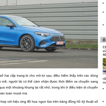
Ô
Ch
v
4
ố hai cấp trang bị cho mô-tơ sau, điều hiếm thấy trên các dòng
nằ
h mẽ, người lái có thể cảm nhận được thời điểm xe chuyển sang
mụ
ua một khoảng khựng lại rất nhỏ, trong khi ở điều kiện di chuyển
 hoàn toàn mượt mà.
 hợp với hiệu ứng đồ họa ngọn lửa trên bảng đồng hồ kỹ thuật số