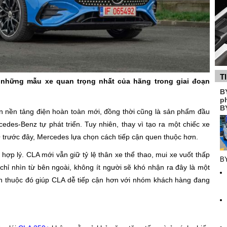
T
 những mẫu xe quan trọng nhất của hãng trong giai đoạn
B
p
B
ên nền tảng điện hoàn toàn mới, đồng thời cũng là sản phẩm đầu
des-Benz tự phát triển. Tuy nhiên, thay vì tạo ra một chiếc xe
trước đây, Mercedes lựa chọn cách tiếp cận quen thuộc hơn.
hợp lý. CLA mới vẫn giữ tỷ lệ thân xe thể thao, mui xe vuốt thấp
B
hỉ nhìn từ bên ngoài, không ít người sẽ khó nhận ra đây là một
n thuộc đó giúp CLA dễ tiếp cận hơn với nhóm khách hàng đang