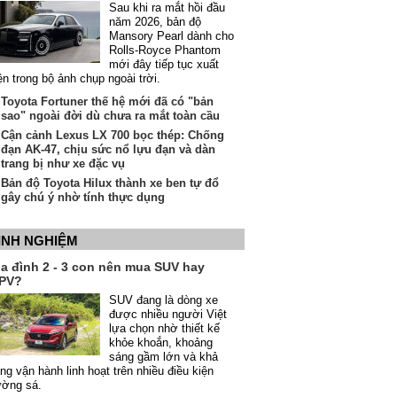
Sau khi ra mắt hồi đầu
năm 2026, bản độ
Mansory Pearl dành cho
Rolls-Royce Phantom
mới đây tiếp tục xuất
ện trong bộ ảnh chụp ngoài trời.
Toyota Fortuner thế hệ mới đã có "bản
sao" ngoài đời dù chưa ra mắt toàn cầu
Cận cảnh Lexus LX 700 bọc thép: Chống
đạn AK-47, chịu sức nổ lựu đạn và dàn
trang bị như xe đặc vụ
Bản độ Toyota Hilux thành xe ben tự đổ
gây chú ý nhờ tính thực dụng
INH NGHIỆM
ia đình 2 - 3 con nên mua SUV hay
PV?
SUV đang là dòng xe
được nhiều người Việt
lựa chọn nhờ thiết kế
khỏe khoắn, khoảng
sáng gầm lớn và khả
ng vận hành linh hoạt trên nhiều điều kiện
ường sá.