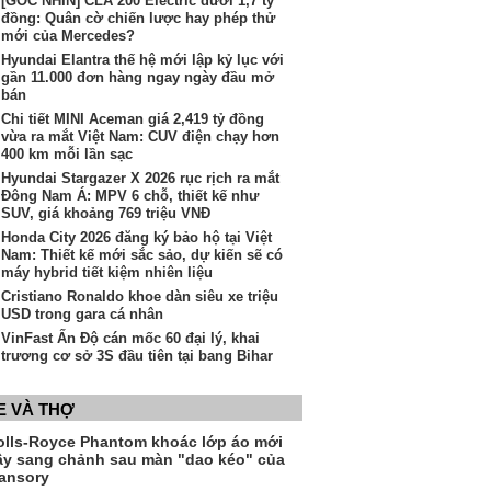
[GÓC NHÌN] CLA 200 Electric dưới 1,7 tỷ
đồng: Quân cờ chiến lược hay phép thử
mới của Mercedes?
Hyundai Elantra thế hệ mới lập kỷ lục với
gần 11.000 đơn hàng ngay ngày đầu mở
bán
Chi tiết MINI Aceman giá 2,419 tỷ đồng
vừa ra mắt Việt Nam: CUV điện chạy hơn
400 km mỗi lần sạc
Hyundai Stargazer X 2026 rục rịch ra mắt
Đông Nam Á: MPV 6 chỗ, thiết kế như
SUV, giá khoảng 769 triệu VNĐ
Honda City 2026 đăng ký bảo hộ tại Việt
Nam: Thiết kế mới sắc sảo, dự kiến sẽ có
máy hybrid tiết kiệm nhiên liệu
Cristiano Ronaldo khoe dàn siêu xe triệu
USD trong gara cá nhân
VinFast Ấn Độ cán mốc 60 đại lý, khai
trương cơ sở 3S đầu tiên tại bang Bihar
E VÀ THỢ
olls-Royce Phantom khoác lớp áo mới
ầy sang chảnh sau màn "dao kéo" của
ansory