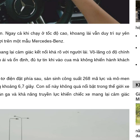
hi
 Ngay cả khi chạy ở tốc độ cao, khoang lái vẫn duy trì sự yên
ợi trên một mẫu Mercedes-Benz.
ng lại cảm giác kết nối khá rõ với người lái. Vô-lăng có độ chính
 ái và ổn định, đủ tự tin khi vào cua mà không khiến hành khách
tơ điện đặt phía sau, sản sinh công suất 268 mã lực và mô-men
K
khoảng 6,7 giây. Con số này không quá nổi bật trong thế giới xe
n ga và khả năng truyền lực khiến chiếc xe mang lại cảm giác
G
M
nă
đ