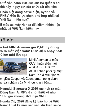
Ô tô vận hành 100.000 km: Bỏ quên 5 chi
tiết này, nguy cơ sửa chữa rất tốn kém
Phân biệt động cơ xe điện, hybrid và
PHEV: Đâu là lựa chọn phù hợp nhất tại
Việt Nam hiện nay?
5 mẫu xe máy Honda tiết kiệm nhiên liệu
nhất tại Việt Nam hiện nay
 TÔ MỚI
i tiết MINI Aceman giá 2,419 tỷ đồng
ừa ra mắt Việt Nam: CUV điện chạy hơn
00 km mỗi lần sạc
MINI Aceman là mẫu
CUV thuần điện mới
nhất được THACO
AUTO phân phối tại Việt
Nam. Xe được định vị
m giữa Cooper và Countryman trong danh
c sản phẩm của MINI cùng giá bán...
Hyundai Stargazer X 2026 rục rịch ra mắt
Đông Nam Á: MPV 6 chỗ, thiết kế như
SUV, giá khoảng 769 triệu VNĐ
Honda City 2026 đăng ký bảo hộ tại Việt
Nam: Thiết kế mới sắc sảo, dự kiến sẽ có