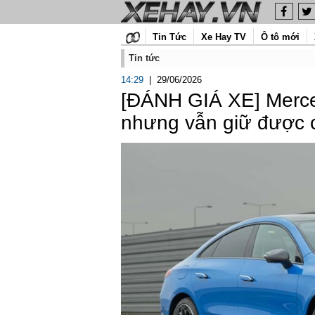
Tin Tức
Xe Hay TV
Ô tô mới
Tin tức
14:29
|
29/06/2026
[ĐÁNH GIÁ XE] Merce
nhưng vẫn giữ được 