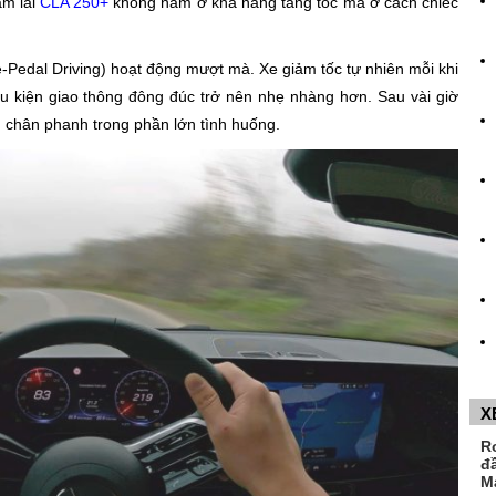
ầm lái
CLA 250+
không nằm ở khả năng tăng tốc mà ở cách chiếc
e-Pedal Driving) hoạt động mượt mà. Xe giảm tốc tự nhiên mỗi khi
ều kiện giao thông đông đúc trở nên nhẹ nhàng hơn. Sau vài giờ
 chân phanh trong phần lớn tình huống.
X
R
đ
M