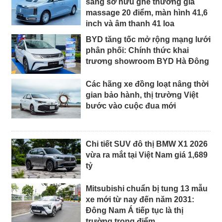
sang sở hữu ghế thương gia
massage 20 điểm, màn hình 41,6
inch và âm thanh 41 loa
BYD tăng tốc mở rộng mạng lưới
phân phối: Chính thức khai
trương showroom BYD Hà Đông
Các hãng xe đồng loạt nâng thời
gian bảo hành, thị trường Việt
bước vào cuộc đua mới
Chi tiết SUV đô thị BMW X1 2026
vừa ra mắt tại Việt Nam giá 1,689
tỷ
Mitsubishi chuẩn bị tung 13 mẫu
xe mới từ nay đến năm 2031:
Đông Nam Á tiếp tục là thị
trường trọng điểm