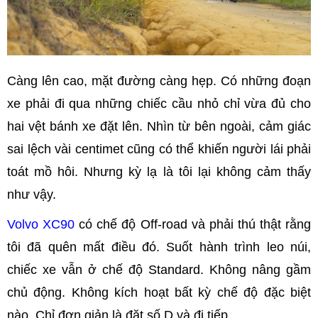
Càng lên cao, mặt đường càng hẹp. Có những đoạn
xe phải đi qua những chiếc cầu nhỏ chỉ vừa đủ cho
hai vệt bánh xe đặt lên. Nhìn từ bên ngoài, cảm giác
sai lệch vài centimet cũng có thể khiến người lái phải
toát mồ hôi. Nhưng kỳ lạ là tôi lại không cảm thấy
như vậy.
Volvo XC90
có chế độ Off-road và phải thú thật rằng
tôi đã quên mất điều đó. Suốt hành trình leo núi,
chiếc xe vẫn ở chế độ Standard. Không nâng gầm
chủ động. Không kích hoạt bất kỳ chế độ đặc biệt
nào. Chỉ đơn giản là đặt số D và đi tiếp.