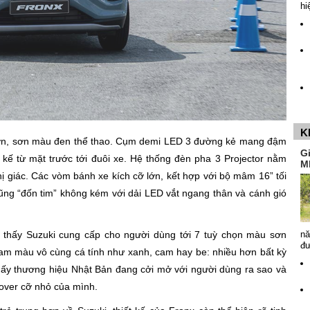
hi
K
ế lớn, sơn màu đen thể thao. Cụm demi LED 3 đường kẻ mang đậm
G
ết kế từ mặt trước tới đuôi xe. Hệ thống đèn pha 3 Projector nằm
M
ị giác. Các vòm bánh xe kích cỡ lớn, kết hợp với bộ mâm 16” tối
ũng “đốn tim” không kém với dải LED vắt ngang thân và cánh gió
hận thấy Suzuki cung cấp cho người dùng tới 7 tuỳ chọn màu sơn
nă
đ
gam màu vô cùng cá tính như xanh, cam hay be: nhiều hơn bất kỳ
hấy thương hiệu Nhật Bản đang cởi mở với người dùng ra sao và
sover cỡ nhỏ của mình.