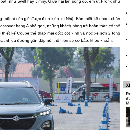
̉i bật, như Swift hay Jimny. Giữa hai làn sóng đó, em út Fronx như
một ai còn giữ được định kiến xe Nhật Bản thiết kế nhàm chán
ossover hạng A nhỏ gọn, những khách hàng trẻ hoàn toàn có thể
́i thiết kế Coupe thể thao mái dốc; cột kính và nóc xe sơn 2 tông
t nhiều đường gân dập nổi thể hiện sự cơ bắp, khoẻ khoắn.
X
R
đ
M