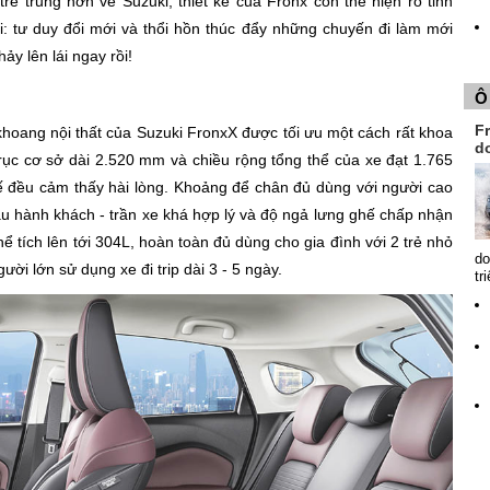
 trẻ trung hơn về Suzuki, thiết kế của Fronx còn thể hiện rõ tinh
 tư duy đổi mới và thổi hồn thúc đẩy những chuyến đi làm mới
ảy lên lái ngay rồi!
Ô
Fr
, khoang nội thất của Suzuki FronxX được tối ưu một cách rất khoa
d
ục cơ sở dài 2.520 mm và chiều rộng tổng thể của xe đạt 1.765
 đều cảm thấy hài lòng. Khoảng để chân đủ dùng với người cao
hành khách - trần xe khá hợp lý và độ ngả lưng ghế chấp nhận
̉ tích lên tới 304L, hoàn toàn đủ dùng cho gia đình với 2 trẻ nhỏ
do
̀i lớn sử dụng xe đi trip dài 3 - 5 ngày.
tr