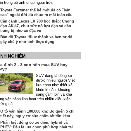
ện trong bộ ảnh chụp ngoài trời.
Toyota Fortuner thế hệ mới đã có "bản
sao" ngoài đời dù chưa ra mắt toàn cầu
Cận cảnh Lexus LX 700 bọc thép: Chống
đạn AK-47, chịu sức nổ lựu đạn và dàn
trang bị như xe đặc vụ
Bản độ Toyota Hilux thành xe ben tự đổ
gây chú ý nhờ tính thực dụng
INH NGHIỆM
ia đình 2 - 3 con nên mua SUV hay
PV?
SUV đang là dòng xe
được nhiều người Việt
lựa chọn nhờ thiết kế
khỏe khoắn, khoảng
sáng gầm lớn và khả
ng vận hành linh hoạt trên nhiều điều kiện
ường sá.
Ô tô vận hành 100.000 km: Bỏ quên 5 chi
tiết này, nguy cơ sửa chữa rất tốn kém
Phân biệt động cơ xe điện, hybrid và
PHEV: Đâu là lựa chọn phù hợp nhất tại