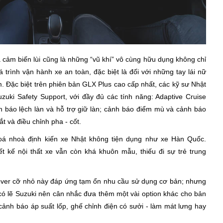
ảm biến lùi cũng là những “vũ khí” vô cùng hữu dụng không chỉ
trình vận hành xe an toàn, đặc biệt là đối với những tay lái nữ
̣m. Đặc biệt trên phiên bản GLX Plus cao cấp nhất, các kỹ sư Nhật
uzuki Safety Support, với đầy đủ các tính năng: Adaptive Cruise
áo lệch làn và hỗ trợ giữ làn; cảnh báo điểm mù và cảnh báo
́t và điều chỉnh pha - cốt.
xoá nhoà định kiến xe Nhật không tiện dụng như xe Hàn Quốc.
 kế nội thất xe vẫn còn khá khuôn mẫu, thiếu đi sự trẻ trung
over cỡ nhỏ này đáp ứng tạm ổn nhu cầu sử dụng cơ bản; nhưng
, có lẽ Suzuki nên cân nhắc đưa thêm một vài option khác cho bản
, cảnh báo áp suất lốp, ghế chỉnh điện có sưởi - làm mát lưng hay