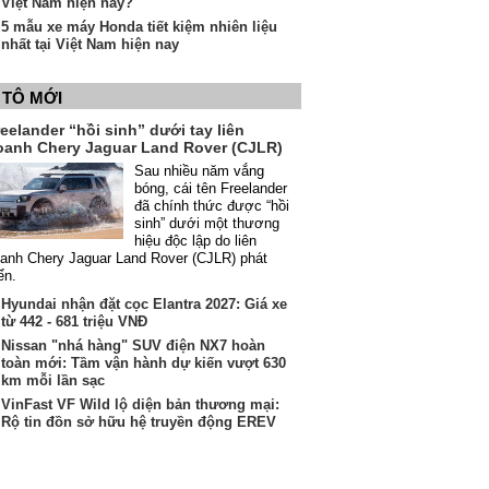
Việt Nam hiện nay?
5 mẫu xe máy Honda tiết kiệm nhiên liệu
nhất tại Việt Nam hiện nay
 TÔ MỚI
eelander “hồi sinh” dưới tay liên
oanh Chery Jaguar Land Rover (CJLR)
Sau nhiều năm vắng
bóng, cái tên Freelander
đã chính thức được “hồi
sinh” dưới một thương
hiệu độc lập do liên
anh Chery Jaguar Land Rover (CJLR) phát
iển.
Hyundai nhận đặt cọc Elantra 2027: Giá xe
từ 442 - 681 triệu VNĐ
Nissan "nhá hàng" SUV điện NX7 hoàn
toàn mới: Tầm vận hành dự kiến vượt 630
km mỗi lần sạc
VinFast VF Wild lộ diện bản thương mại:
Rộ tin đồn sở hữu hệ truyền động EREV