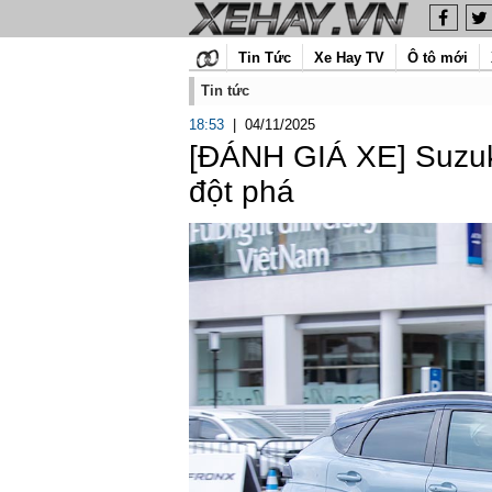
Tin Tức
Xe Hay TV
Ô tô mới
Tin tức
18:53
|
04/11/2025
[ĐÁNH GIÁ XE] Suzuk
đột phá