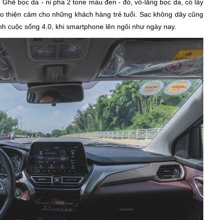
̀m: Ghế bọc da - nỉ pha 2 tone màu đen - đỏ, vô-lăng bọc da, có lẫy
̣o thiện cảm cho những khách hàng trẻ tuổi. Sạc không dây cũng
 cảnh cuộc sống 4.0, khi smartphone lên ngôi như ngày nay.