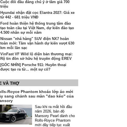
Cuộc đối đầu đáng chú ý ở tầm giá 700
triệu
Hyundai nhận đặt cọc Elantra 2027: Giá xe
từ 442 - 681 triệu VNĐ
Ford hoàn thiện hệ thống trung tâm đào
tạo toàn cầu tại Việt Nam, dự kiến đào tạo
4.500 nhân sự mỗi năm
Nissan "nhá hàng" SUV điện NX7 hoàn
toàn mới: Tầm vận hành dự kiến vượt 630
km mỗi lần sạc
VinFast VF Wild lộ diện bản thương mại:
Rộ tin đồn sở hữu hệ truyền động EREV
[GÓC NHÌN] Porsche 911: Huyền thoại
được tạo ra từ… một sự cố?
E VÀ THỢ
olls-Royce Phantom khoác lớp áo mới
ầy sang chảnh sau màn "dao kéo" của
ansory
Sau khi ra mắt hồi đầu
năm 2026, bản độ
Mansory Pearl dành cho
Rolls-Royce Phantom
mới đây tiếp tục xuất