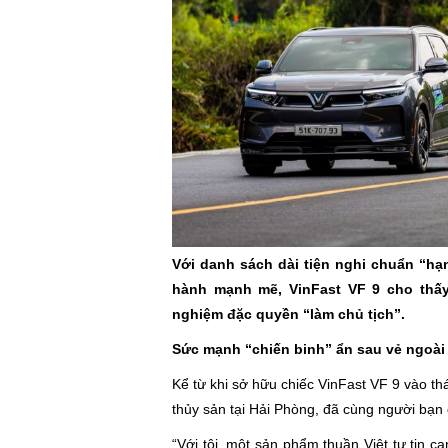
Với danh sách dài tiện nghi chuẩn “hạ
hành mạnh mẽ, VinFast VF 9 cho thấy
nghiệm đặc quyền “làm chủ tịch”.
Sức mạnh “chiến binh” ẩn sau vẻ ngoài 
Kể từ khi sở hữu chiếc VinFast VF 9 vào t
thủy sản tại Hải Phòng, đã cùng người bạn
“Với tôi, một sản phẩm thuần Việt tự tin 