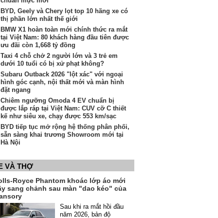
chuẩn mực mới"
BYD, Geely và Chery lọt top 10 hãng xe có
thị phần lớn nhất thế giới
BMW X1 hoàn toàn mới chính thức ra mắt
tại Việt Nam: 80 khách hàng đầu tiên được
ưu đãi còn 1,668 tỷ đồng
Taxi 4 chỗ chở 2 người lớn và 3 trẻ em
dưới 10 tuổi có bị xử phạt không?
Subaru Outback 2026 "lột xác" với ngoại
hình góc cạnh, nội thất mới và màn hình
đặt ngang
Chiêm ngưỡng Omoda 4 EV chuẩn bị
được lắp ráp tại Việt Nam: CUV cỡ C thiết
kế như siêu xe, chạy được 553 km/sạc
BYD tiếp tục mở rộng hệ thống phân phối,
sẵn sàng khai trương Showroom mới tại
Hà Nội
E VÀ THỢ
olls-Royce Phantom khoác lớp áo mới
ầy sang chảnh sau màn "dao kéo" của
ansory
Sau khi ra mắt hồi đầu
năm 2026, bản độ