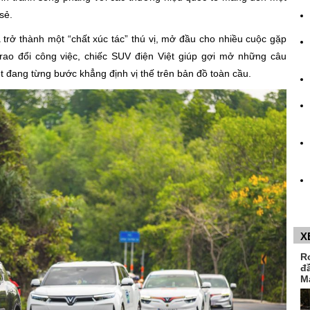
sẻ.
trở thành một “chất xúc tác” thú vị, mở đầu cho nhiều cuộc gặp
rao đổi công việc, chiếc SUV điện Việt giúp gợi mở những câu
t đang từng bước khẳng định vị thế trên bản đồ toàn cầu.
X
R
đ
M