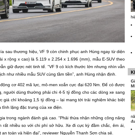
hi
hía sau thương hiệu, VF 9 còn chinh phục anh Hùng ngay từ diện
ài x rộng x cao) là 5.119 x 2.254 x 1.696 (mm), mẫu E-SUV theo
ẫn giữ được nét tinh tế. “VF 9 có kích thước lớn nhưng nhìn vẫn
K
 mịch như nhiều mẫu SUV cùng tầm tiền”, anh Hùng nhận định.
G
h động cơ 402 mã lực, mô-men xoắn cực đại 620 Nm. Để có được
M
, người dùng thường phải chi 4-5 tỷ đồng cho các dòng xe sang
c giá chỉ khoảng 1,5 tỷ đồng – lại mang tới trải nghiệm khác biệt
 tĩnh lặng đặc trưng của xe điện.
nă
gia trong ngành đánh giá cao. “Phải thừa nhận những công năng
đ
n rất nhiều so với chi phí sở hữu. Xe đi cực kỳ đầm chắc, êm ái,
t an toàn và hiện đại”, reviewer Nguyễn Thanh Sơn chia sẻ.