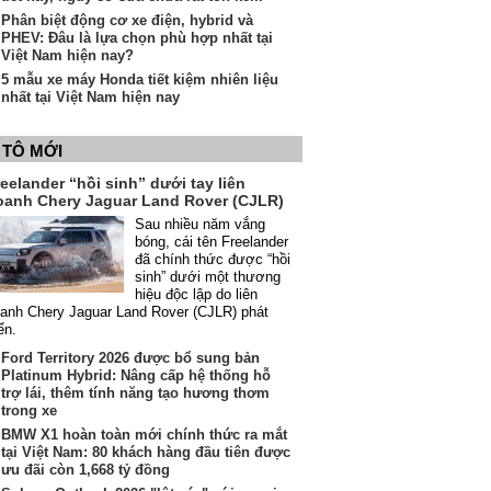
Phân biệt động cơ xe điện, hybrid và
PHEV: Đâu là lựa chọn phù hợp nhất tại
Việt Nam hiện nay?
5 mẫu xe máy Honda tiết kiệm nhiên liệu
nhất tại Việt Nam hiện nay
 TÔ MỚI
eelander “hồi sinh” dưới tay liên
oanh Chery Jaguar Land Rover (CJLR)
Sau nhiều năm vắng
bóng, cái tên Freelander
đã chính thức được “hồi
sinh” dưới một thương
hiệu độc lập do liên
anh Chery Jaguar Land Rover (CJLR) phát
iển.
Ford Territory 2026 được bổ sung bản
Platinum Hybrid: Nâng cấp hệ thống hỗ
trợ lái, thêm tính năng tạo hương thơm
trong xe
BMW X1 hoàn toàn mới chính thức ra mắt
tại Việt Nam: 80 khách hàng đầu tiên được
ưu đãi còn 1,668 tỷ đồng