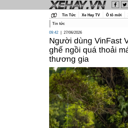
Tin Tức
Xe Hay TV
Ô tô mới
Tin tức
09:42
|
27/06/2026
Người dùng VinFast V
ghế ngồi quá thoải mái
thương gia