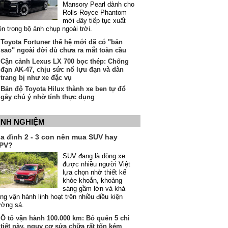
Mansory Pearl dành cho
Rolls-Royce Phantom
mới đây tiếp tục xuất
ện trong bộ ảnh chụp ngoài trời.
Toyota Fortuner thế hệ mới đã có "bản
sao" ngoài đời dù chưa ra mắt toàn cầu
Cận cảnh Lexus LX 700 bọc thép: Chống
đạn AK-47, chịu sức nổ lựu đạn và dàn
trang bị như xe đặc vụ
Bản độ Toyota Hilux thành xe ben tự đổ
gây chú ý nhờ tính thực dụng
INH NGHIỆM
ia đình 2 - 3 con nên mua SUV hay
PV?
SUV đang là dòng xe
được nhiều người Việt
lựa chọn nhờ thiết kế
khỏe khoắn, khoảng
sáng gầm lớn và khả
ng vận hành linh hoạt trên nhiều điều kiện
ường sá.
Ô tô vận hành 100.000 km: Bỏ quên 5 chi
tiết này, nguy cơ sửa chữa rất tốn kém