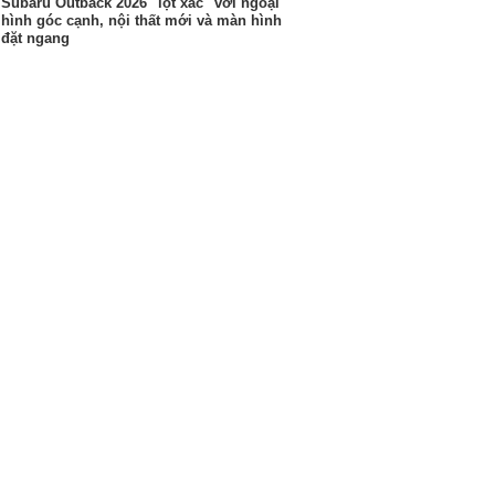
Subaru Outback 2026 "lột xác" với ngoại
hình góc cạnh, nội thất mới và màn hình
đặt ngang