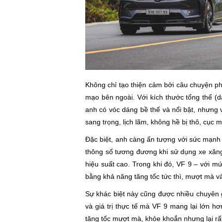
Không chỉ tạo thiện cảm bởi câu chuyện p
mạo bên ngoài. Với kích thước tổng thể (d
anh có vóc dáng bề thế và nổi bật, nhưng v
sang trọng, lịch lãm, không hề bị thô, cục
Đặc biệt, anh càng ấn tượng với sức mạn
thông số tương đương khi sử dụng xe xăng
hiệu suất cao. Trong khi đó, VF 9 – với mứ
bằng khả năng tăng tốc tức thì, mượt mà và
Sự khác biệt này cũng được nhiều chuyên 
và giá trị thực tế mà VF 9 mang lại lớn hơ
tăng tốc mượt mà, khỏe khoắn nhưng lại rấ