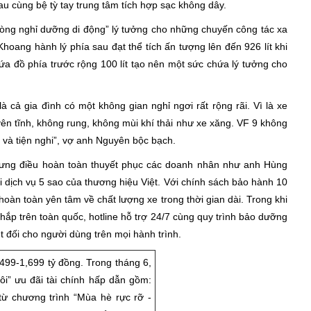
sau cùng bệ tỳ tay trung tâm tích hợp sạc không dây.
òng nghỉ dưỡng di động” lý tưởng cho những chuyến công tác xa
hoang hành lý phía sau đạt thể tích ấn tượng lên đến 926 lít khi
a đồ phía trước rộng 100 lít tạo nên một sức chứa lý tưởng cho
 cả gia đình có một không gian nghỉ ngơi rất rộng rãi. Vì là xe
 yên tĩnh, không rung, không mùi khí thải như xe xăng. VF 9 không
 và tiện nghi”, vợ anh Nguyên bộc bạch.
 nhưng điều hoàn toàn thuyết phục các doanh nhân như anh Hùng
i dịch vụ 5 sao của thương hiệu Việt. Với chính sách bảo hành 10
àn toàn yên tâm về chất lượng xe trong thời gian dài. Trong khi
ắp trên toàn quốc, hotline hỗ trợ 24/7 cùng quy trình bảo dưỡng
ệt đối cho người dùng trên mọi hành trình.
499-1,699 tỷ đồng. Trong tháng 6,
” ưu đãi tài chính hấp dẫn gồm:
từ chương trình “Mùa hè rực rỡ -