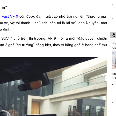
ộng”
inFast VF 9
còn được đánh giá cao nhờ trải nghiệm “thương gia”
xe, vợ tôi thành... chủ tịch, còn tôi là lái xe”, anh Nguyên, một
ia đình.
Ô
 SUV 7 chỗ trên thị trường, VF 9 mở ra một “đặc quyền chuẩn
Fr
ồm 2 ghế “cơ trưởng” riêng biệt, thay vì băng ghế ở hàng ghế thứ
d
do
tr