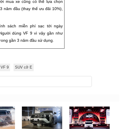
gười mua xe cũng có thể lựa chọn
 3 năm đầu (thay thế ưu đãi 10%),
ính sách miễn phí sạc tới ngày
 Người dùng VF 9 vì vậy gần như
trong gần 3 năm đầu sử dụng.
 VF 9
SUV cỡ E