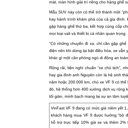
mát, màn hình giải trí riêng cho hàng ghế 
Mẫu SUV này còn có thể trở thành một “ph
hay hành trình khám phá của cả gia đình. K
gập hàng ghế thứ ba, kết hợp cùng cốp chứ
mọi loại vali và thiết bị cá nhân quan trọng.
“Có những chuyến đi xa, chỉ cần gập ghế là
điện nên khi dừng lại bật điều hòa, xe vẫn
khác gì một căn phòng ngủ di động an toàn
Rộng rãi, tiện nghi chuẩn “xe chủ tịch”,
hay gia đình anh Nguyên còn là hệ sinh thá
năm hoặc 200.000 km, chủ xe VF 9 có thể ho
đó, hệ thống hơn 400 xưởng dịch vụ rộng kh
tối giản, minh bạch mang lại sự an tâm tuy
VinFast VF 9 đang có mức giá niêm yết 1,
khách hàng mua VF 9 được hưởng “bộ đôi
hỗ trợ trực tiếp 10% giá xe và thêm 2% 