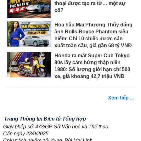
thoại được tạo ra từ… một sự
cố?
Hoa hậu Mai Phương Thúy đăng
ảnh Rolls-Royce Phantom siêu
hiếm: Chỉ 10 chiếc được sản
xuất toàn cầu, giá gần 68 tỷ VNĐ
Honda ra mắt Super Cub Tokyo
80s lấy cảm hứng thập niên
1980: Số lượng giới hạn chỉ 500
xe, giá khoảng 42,7 triệu VNĐ
Xem tiếp ...
Trang Thông tin Điện tử Tổng hợp
Giấy phép số: 473/GP-Sở Văn hoá và Thể thao.
Cấp ngày 23/9/2025.
Chịu trách nhiệm nội dung: Bùi Mai Linh