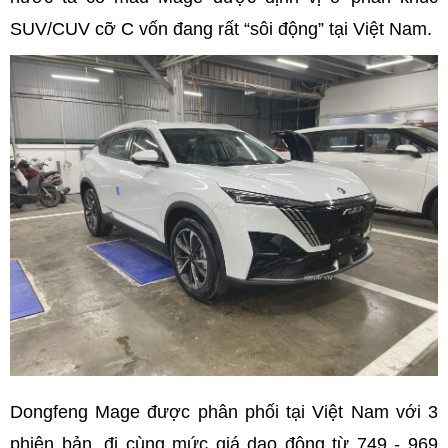
SUV/CUV cỡ C vốn đang rất “sôi động” tại Việt Nam.
Dongfeng Mage được phân phối tại Việt Nam với 3
phiên bản, đi cùng mức giá dao động từ 749 - 969