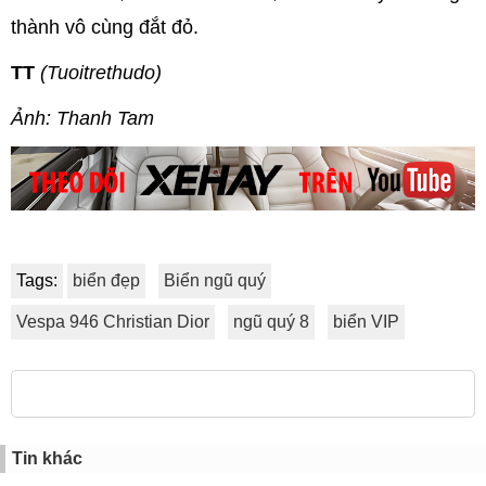
thành vô cùng đắt đỏ.
TT
(Tuoitrethudo)
Ảnh: Thanh Tam
Tags:
biển đẹp
Biển ngũ quý
Vespa 946 Christian Dior
ngũ quý 8
biển VIP
Tin khác