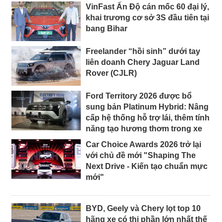
VinFast Ấn Độ cán mốc 60 đại lý,
khai trương cơ sở 3S đầu tiên tại
bang Bihar
Freelander “hồi sinh” dưới tay
liên doanh Chery Jaguar Land
Rover (CJLR)
Ford Territory 2026 được bổ
sung bản Platinum Hybrid: Nâng
cấp hệ thống hỗ trợ lái, thêm tính
năng tạo hương thơm trong xe
Car Choice Awards 2026 trở lại
với chủ đề mới "Shaping The
Next Drive - Kiến tạo chuẩn mực
mới"
BYD, Geely và Chery lọt top 10
hãng xe có thị phần lớn nhất thế