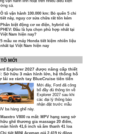
ng vận hành linh hoạt trên nhiều điều kiện
ường sá.
Ô tô vận hành 100.000 km: Bỏ quên 5 chi
tiết này, nguy cơ sửa chữa rất tốn kém
Phân biệt động cơ xe điện, hybrid và
PHEV: Đâu là lựa chọn phù hợp nhất tại
Việt Nam hiện nay?
5 mẫu xe máy Honda tiết kiệm nhiên liệu
nhất tại Việt Nam hiện nay
 TÔ MỚI
ord Explorer 2027 được nâng cấp thiết
ế: Sở hữu 3 màn hình lớn, hệ thống hỗ
ợ lái xe rảnh tay BlueCruise tiên tiến
Mới đây, Ford đã công
bố đầy đủ thông tin về
Explorer 2027 sau khi
các đại lý thông báo
nhận đặt trước mẫu
V ba hàng ghế này.
Maextro V800 ra mắt: MPV hạng sang sở
hữu ghế thương gia massage 20 điểm,
màn hình 41,6 inch và âm thanh 41 loa
Chi tiết MINI Aceman giá 2,419 tỷ đồng