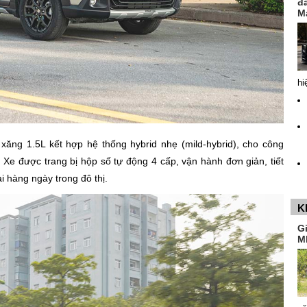
đ
M
hi
xăng 1.5L kết hợp hệ thống hybrid nhẹ (mild-hybrid), cho công
e được trang bị hộp số tự động 4 cấp, vận hành đơn giản, tiết
ại hàng ngày trong đô thị.
K
G
M