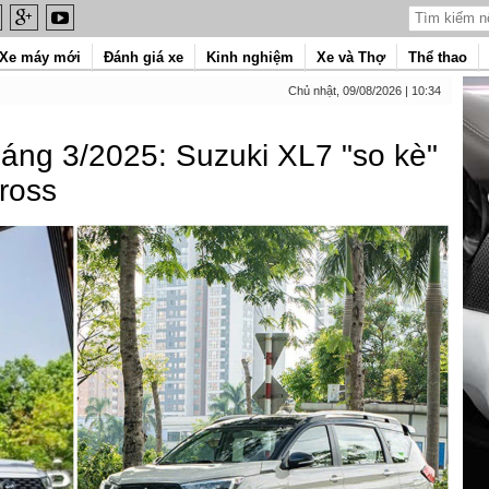
Xe máy mới
Đánh giá xe
Kinh nghiệm
Xe và Thợ
Thể thao
Chủ nhật, 09/08/2026 | 10:34
háng 3/2025: Suzuki XL7 "so kè"
ross