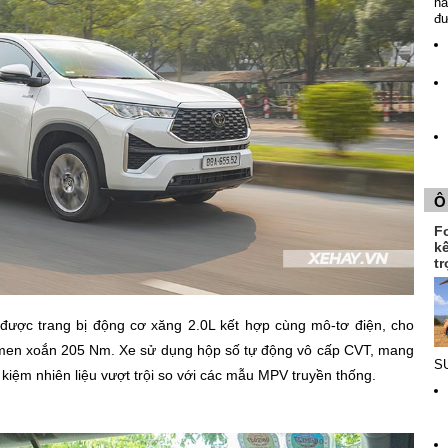
nă
đ
Ô
F
k
tr
được trang bị động cơ xăng 2.0L kết hợp cùng mô-tơ điện, cho
-men xoắn 205 Nm. Xe sử dụng hộp số tự động vô cấp CVT, mang
SU
t kiệm nhiên liệu vượt trội so với các mẫu MPV truyền thống.