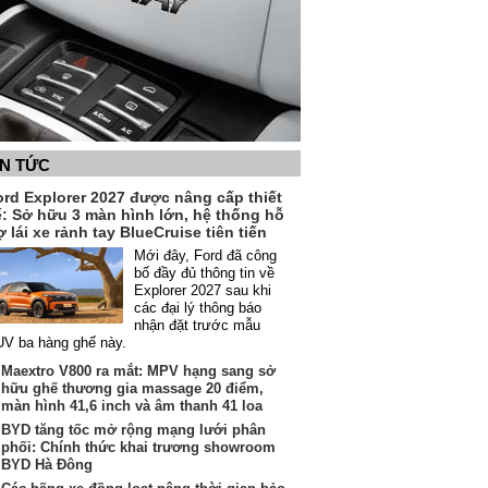
IN TỨC
ord Explorer 2027 được nâng cấp thiết
ế: Sở hữu 3 màn hình lớn, hệ thống hỗ
ợ lái xe rảnh tay BlueCruise tiên tiến
Mới đây, Ford đã công
bố đầy đủ thông tin về
Explorer 2027 sau khi
các đại lý thông báo
nhận đặt trước mẫu
V ba hàng ghế này.
Maextro V800 ra mắt: MPV hạng sang sở
hữu ghế thương gia massage 20 điểm,
màn hình 41,6 inch và âm thanh 41 loa
BYD tăng tốc mở rộng mạng lưới phân
phối: Chính thức khai trương showroom
BYD Hà Đông