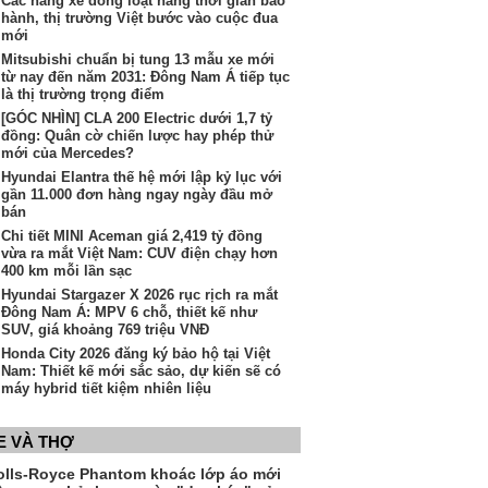
Các hãng xe đồng loạt nâng thời gian bảo
hành, thị trường Việt bước vào cuộc đua
mới
Mitsubishi chuẩn bị tung 13 mẫu xe mới
từ nay đến năm 2031: Đông Nam Á tiếp tục
là thị trường trọng điểm
[GÓC NHÌN] CLA 200 Electric dưới 1,7 tỷ
đồng: Quân cờ chiến lược hay phép thử
mới của Mercedes?
Hyundai Elantra thế hệ mới lập kỷ lục với
gần 11.000 đơn hàng ngay ngày đầu mở
bán
Chi tiết MINI Aceman giá 2,419 tỷ đồng
vừa ra mắt Việt Nam: CUV điện chạy hơn
400 km mỗi lần sạc
Hyundai Stargazer X 2026 rục rịch ra mắt
Đông Nam Á: MPV 6 chỗ, thiết kế như
SUV, giá khoảng 769 triệu VNĐ
Honda City 2026 đăng ký bảo hộ tại Việt
Nam: Thiết kế mới sắc sảo, dự kiến sẽ có
máy hybrid tiết kiệm nhiên liệu
E VÀ THỢ
olls-Royce Phantom khoác lớp áo mới