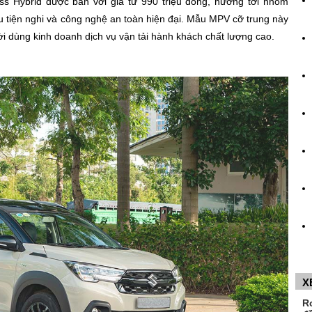
s Hybrid được bán với giá từ 990 triệu đồng, hướng tới nhóm
u tiện nghi và công nghệ an toàn hiện đại. Mẫu MPV cỡ trung này
i dùng kinh doanh dịch vụ vận tải hành khách chất lượng cao.
X
R