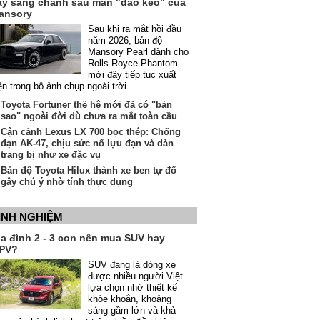
ầy sang chảnh sau màn "dao kéo" của
ansory
Sau khi ra mắt hồi đầu
năm 2026, bản độ
Mansory Pearl dành cho
Rolls-Royce Phantom
mới đây tiếp tục xuất
ện trong bộ ảnh chụp ngoài trời.
Toyota Fortuner thế hệ mới đã có "bản
sao" ngoài đời dù chưa ra mắt toàn cầu
Cận cảnh Lexus LX 700 bọc thép: Chống
đạn AK-47, chịu sức nổ lựu đạn và dàn
trang bị như xe đặc vụ
Bản độ Toyota Hilux thành xe ben tự đổ
gây chú ý nhờ tính thực dụng
INH NGHIỆM
ia đình 2 - 3 con nên mua SUV hay
PV?
SUV đang là dòng xe
được nhiều người Việt
lựa chọn nhờ thiết kế
khỏe khoắn, khoảng
sáng gầm lớn và khả