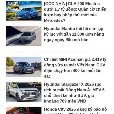
[GÓC NHÌN] CLA 200 Electric
dưới 1,7 tỷ đồng: Quân cờ chiến
lược hay phép thử mới của
Mercedes?
Hyundai Elantra thế hệ mới lập
kỷ lục với gần 11.000 đơn hàng
ngay ngày đầu mở bán
Chi tiết MINI Aceman giá 2,419 tỷ
đồng vừa ra mắt Việt Nam: CUV
điện chạy hơn 400 km mỗi lần
sạc
Hyundai Stargazer X 2026 rục
rịch ra mắt Đông Nam Á: MPV 6
chỗ, thiết kế như SUV, giá
khoảng 769 triệu VNĐ
Honda City 2026 đăng ký bảo hộ