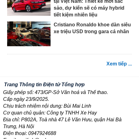
tại Việt Nam: Thiết kế mới sắc
sảo, dự kiến sẽ có máy hybrid
tiết kiệm nhiên liệu
Cristiano Ronaldo khoe dàn siêu
xe triệu USD trong gara cá nhân
Xem tiếp ...
Trang Thông tin Điện tử Tổng hợp
Giấy phép số: 473/GP-Sở Văn hoá và Thể thao.
Cấp ngày 23/9/2025.
Chịu trách nhiệm nội dung: Bùi Mai Linh
Cơ quan chủ quản: Công ty TNHH Xe Hay
Địa chỉ: P802A, Toà nhà 47 Lê Văn Hưu, quận Hai Bà
Trưng, Hà Nội
Điện thoại: 0947924688