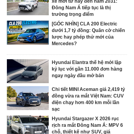
xe mới từ nay đến năm 2031:
Đông Nam Á tiếp tục là thị
trường trọng điểm
[GÓC NHÌN] CLA 200 Electric
dưới 1,7 tỷ đồng: Quân cờ chiến
lược hay phép thử mới của
Mercedes?
Hyundai Elantra thế hệ mới lập
kỷ lục với gần 11.000 đơn hàng
ngay ngày đầu mở bán
Chi tiết MINI Aceman giá 2,419 tỷ
đồng vừa ra mắt Việt Nam: CUV
điện chạy hơn 400 km mỗi lần
sạc
Hyundai Stargazer X 2026 rục
rịch ra mắt Đông Nam Á: MPV 6
chỗ, thiết kế như SUV, giá