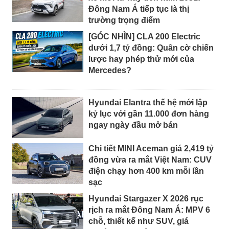
Đông Nam Á tiếp tục là thị
trường trọng điểm
[GÓC NHÌN] CLA 200 Electric
dưới 1,7 tỷ đồng: Quân cờ chiến
lược hay phép thử mới của
Mercedes?
Hyundai Elantra thế hệ mới lập
kỷ lục với gần 11.000 đơn hàng
ngay ngày đầu mở bán
Chi tiết MINI Aceman giá 2,419 tỷ
đồng vừa ra mắt Việt Nam: CUV
điện chạy hơn 400 km mỗi lần
sạc
Hyundai Stargazer X 2026 rục
rịch ra mắt Đông Nam Á: MPV 6
chỗ, thiết kế như SUV, giá