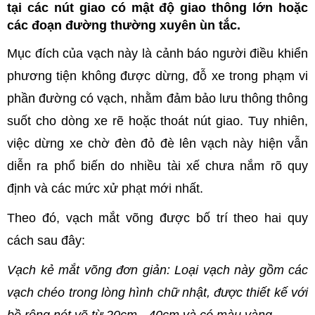
tại các nút giao có mật độ giao thông lớn hoặc
các đoạn đường thường xuyên ùn tắc.
Mục đích của vạch này là cảnh báo người điều khiển
phương tiện không được dừng, đỗ xe trong phạm vi
phần đường có vạch, nhằm đảm bảo lưu thông thông
suốt cho dòng xe rẽ hoặc thoát nút giao. Tuy nhiên,
việc dừng xe chờ đèn đỏ đè lên vạch này hiện vẫn
diễn ra phổ biến do nhiều tài xế chưa nắm rõ quy
định và các mức xử phạt mới nhất.
Theo đó, vạch mắt võng được bố trí theo hai quy
cách sau đây:
Vạch kẻ mắt võng đơn giản: Loại vạch này gồm các
vạch chéo trong lòng hình chữ nhật, được thiết kế với
bề rộng nét vẽ từ 20cm - 40cm và có màu vàng.