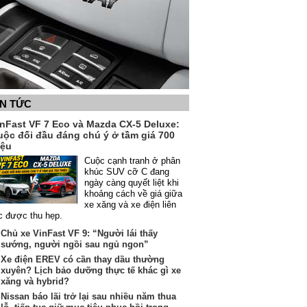
IN TỨC
inFast VF 7 Eco và Mazda CX-5 Deluxe:
uộc đối đầu đáng chú ý ở tầm giá 700
iệu
Cuộc cạnh tranh ở phân
khúc SUV cỡ C đang
ngày càng quyết liệt khi
khoảng cách về giá giữa
xe xăng và xe điện liên
c được thu hẹp.
Chủ xe VinFast VF 9: “Người lái thấy
sướng, người ngồi sau ngủ ngon”
Xe điện EREV có cần thay dầu thường
xuyên? Lịch bảo dưỡng thực tế khác gì xe
xăng và hybrid?
Nissan báo lãi trở lại sau nhiều năm thua