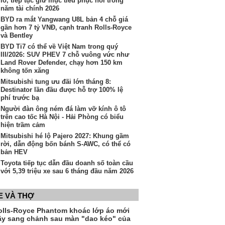
lỗ, tiếp tục giữ mục tiêu phục hồi trong
năm tài chính 2026
BYD ra mắt Yangwang U8L bản 4 chỗ giá
gần hơn 7 tỷ VNĐ, cạnh tranh Rolls-Royce
và Bentley
BYD Ti7 có thể về Việt Nam trong quý
III/2026: SUV PHEV 7 chỗ vuông vức như
Land Rover Defender, chạy hơn 150 km
không tốn xăng
Mitsubishi tung ưu đãi lớn tháng 8:
Destinator lần đầu được hỗ trợ 100% lệ
phí trước bạ
Người đàn ông ném đá làm vỡ kính ô tô
trên cao tốc Hà Nội - Hải Phòng có biểu
hiện trầm cảm
Mitsubishi hé lộ Pajero 2027: Khung gầm
rời, dẫn động bốn bánh S-AWC, có thể có
bản HEV
Toyota tiếp tục dẫn đầu doanh số toàn cầu
với 5,39 triệu xe sau 6 tháng đầu năm 2026
E VÀ THỢ
olls-Royce Phantom khoác lớp áo mới
ầy sang chảnh sau màn "dao kéo" của