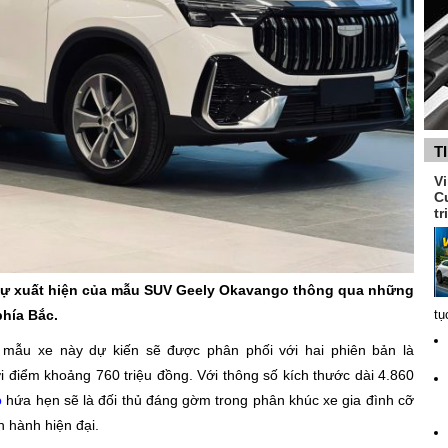
T
V
C
tr
 sự xuất hiện của mẫu SUV Geely Okavango thông qua những
phía Bắc.
tụ
 mẫu xe này dự kiến sẽ được phân phối với hai phiên bản là
 điểm khoảng 760 triệu đồng. Với thông số kích thước dài 4.860
o
hứa hẹn sẽ là đối thủ đáng gờm trong phân khúc xe gia đình cỡ
n hành hiện đại.