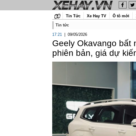
Tin Tức
Xe Hay TV
Ô tô mới
Tin tức
17:21
|
09/05/2026
Geely Okavango bất n
phiên bản, giá dự kiế