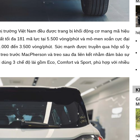
M
thị trường Việt Nam đều được trang bị khối động cơ mang mã hiệu
hi
t tối đa 181 mã lực tại 5.500 vòng/phút và mô-men xoắn cực đại
 2.000 đến 3.500 vòng/phút. Sức mạnh được truyền qua hộp số ly
 treo trước MacPherson và treo sau đa liên kết nhằm đảm bảo sự
 dùng 3 chế độ lái gồm Eco, Comfort và Sport, phù hợp với nhiều
K
G
M
nă