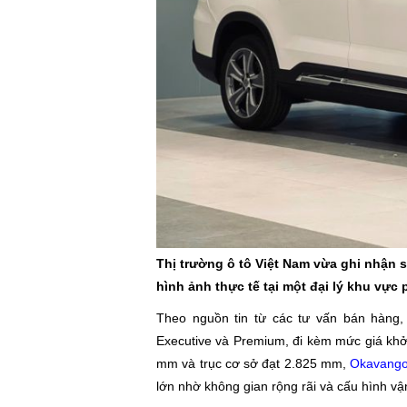
Thị trường ô tô Việt Nam vừa ghi nhận
hình ảnh thực tế tại một đại lý khu vực 
Theo nguồn tin từ các tư vấn bán hàng,
Executive và Premium, đi kèm mức giá khởi
mm và trục cơ sở đạt 2.825 mm,
Okavang
lớn nhờ không gian rộng rãi và cấu hình vậ