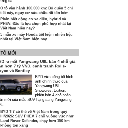
ường sá.
Ô tô vận hành 100.000 km: Bỏ quên 5 chi
tiết này, nguy cơ sửa chữa rất tốn kém
Phân biệt động cơ xe điện, hybrid và
PHEV: Đâu là lựa chọn phù hợp nhất tại
Việt Nam hiện nay?
5 mẫu xe máy Honda tiết kiệm nhiên liệu
nhất tại Việt Nam hiện nay
 TÔ MỚI
YD ra mắt Yangwang U8L bản 4 chỗ giá
ần hơn 7 tỷ VNĐ, cạnh tranh Rolls-
oyce và Bentley
BYD vừa công bố hình
ảnh chính thức của
Yangwang U8L
Snowcrest Edition,
phiên bản 4 chỗ hoàn
àn mới của mẫu SUV hạng sang Yangwang
8L.
BYD Ti7 có thể về Việt Nam trong quý
III/2026: SUV PHEV 7 chỗ vuông vức như
Land Rover Defender, chạy hơn 150 km
không tốn xăng