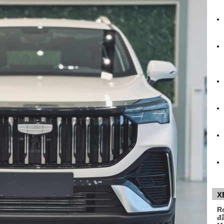
X
R
đ