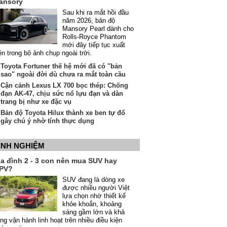
ansory
Sau khi ra mắt hồi đầu
năm 2026, bản độ
Mansory Pearl dành cho
Rolls-Royce Phantom
mới đây tiếp tục xuất
ện trong bộ ảnh chụp ngoài trời.
Toyota Fortuner thế hệ mới đã có "bản
sao" ngoài đời dù chưa ra mắt toàn cầu
Cận cảnh Lexus LX 700 bọc thép: Chống
đạn AK-47, chịu sức nổ lựu đạn và dàn
trang bị như xe đặc vụ
Bản độ Toyota Hilux thành xe ben tự đổ
gây chú ý nhờ tính thực dụng
INH NGHIỆM
ia đình 2 - 3 con nên mua SUV hay
PV?
SUV đang là dòng xe
được nhiều người Việt
lựa chọn nhờ thiết kế
khỏe khoắn, khoảng
sáng gầm lớn và khả
ng vận hành linh hoạt trên nhiều điều kiện