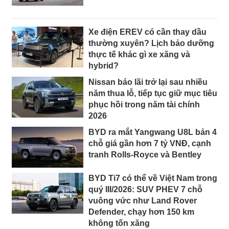
Xe điện EREV có cần thay dầu
thường xuyên? Lịch bảo dưỡng
thực tế khác gì xe xăng và
hybrid?
Nissan báo lãi trở lại sau nhiều
năm thua lỗ, tiếp tục giữ mục tiêu
phục hồi trong năm tài chính
2026
BYD ra mắt Yangwang U8L bản 4
chỗ giá gần hơn 7 tỷ VNĐ, cạnh
tranh Rolls-Royce và Bentley
BYD Ti7 có thể về Việt Nam trong
quý III/2026: SUV PHEV 7 chỗ
vuông vức như Land Rover
Defender, chạy hơn 150 km
không tốn xăng