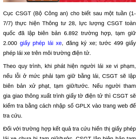
Cục CSGT (Bộ Công an) cho biết sau một tuần (1-
7/7) thực hiện Thông tư 28, lực lượng CSGT toàn
quốc đã lập biên bản 6.892 trường hợp, tạm giữ
2.000
giấy phép lái xe
, đăng ký xe; tước 499 giấy
phép lái xe trên môi trường điện tử.
Theo quy trình, khi phát hiện người lái xe vi phạm,
nếu lỗi ở mức phải tạm giữ bằng lái, CSGT sẽ lập
biên bản xử phạt, tạm giữ/tước. Nếu người tham
gia giao thông xuất trình giấy tờ điện tử thì CSGT sẽ
kiểm tra bằng cách nhập số GPLX vào trang web để
tra cứu.
Đối với trường hợp kết quả tra cứu hiển thị giấy phép
lái xe chưa bị tạm giữ/tước, CSGT lập biên bản tạm