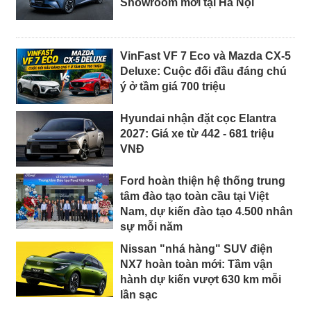
Showroom mới tại Hà Nội
VinFast VF 7 Eco và Mazda CX-5
Deluxe: Cuộc đối đầu đáng chú
ý ở tầm giá 700 triệu
Hyundai nhận đặt cọc Elantra
2027: Giá xe từ 442 - 681 triệu
VNĐ
Ford hoàn thiện hệ thống trung
tâm đào tạo toàn cầu tại Việt
Nam, dự kiến đào tạo 4.500 nhân
sự mỗi năm
Nissan "nhá hàng" SUV điện
NX7 hoàn toàn mới: Tầm vận
hành dự kiến vượt 630 km mỗi
lần sạc