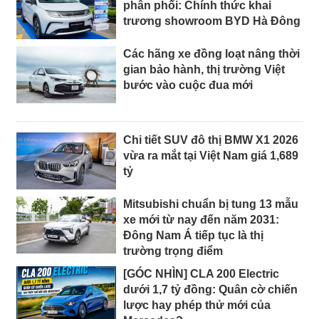
phân phối: Chính thức khai
trương showroom BYD Hà Đông
Các hãng xe đồng loạt nâng thời
gian bảo hành, thị trường Việt
bước vào cuộc đua mới
Chi tiết SUV đô thị BMW X1 2026
vừa ra mắt tại Việt Nam giá 1,689
tỷ
Mitsubishi chuẩn bị tung 13 mẫu
xe mới từ nay đến năm 2031:
Đông Nam Á tiếp tục là thị
trường trọng điểm
[GÓC NHÌN] CLA 200 Electric
dưới 1,7 tỷ đồng: Quân cờ chiến
lược hay phép thử mới của