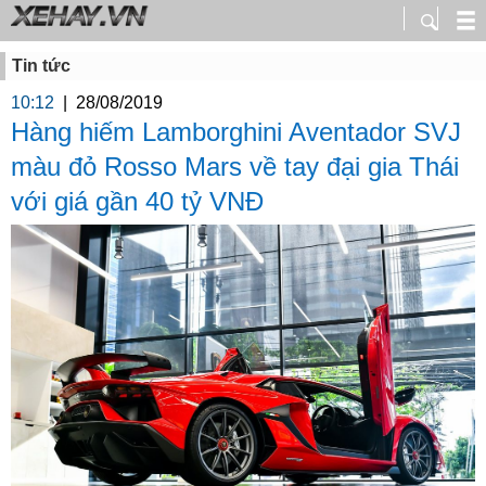
Tin tức
10:12
|
28/08/2019
Hàng hiếm Lamborghini Aventador SVJ
màu đỏ Rosso Mars về tay đại gia Thái
với giá gần 40 tỷ VNĐ