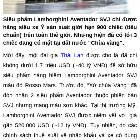
Siêu phẩm Lamborghini Aventador SVJ chỉ được
hãng siêu xe Ý sản xuất giới hạn 900 chiếc (tiêu
chuẩn) trên toàn thế giới. Nhưng hiện đã có tới 3
chiếc đang có mặt tại đất nước "Chùa vàng".
Mới đây, một đại gia
Thái Lan
được cho là đã chi
không dưới 1,7 triệu USD (~40 tỷ VNĐ) để sở hữu
siêu phẩm hàng hiếm Lamborghini Aventador SVJ
màu đỏ Rosso Mars. Trước đó, "Xứ chùa Vàng" đã
đón nhận 2 siêu phẩm Aventador thuộc phiên bản
SVJ nhưng mang màu sơn khác. Tại thị trường Mỹ,
Lamborghini Aventador SVJ được niêm yết với giá
gần 520.000 USD (~12 tỷ VNĐ). Tuy nhiên, do các
chính sách thuế suất về nhập khẩu và xe có dung