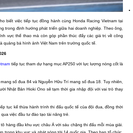
 biết việc tiếp tục đồng hành cùng Honda Racing Vietnam tại
 trong định hướng phát triển giữa hai doanh nghiệp. Theo ông,
nh vực thể thao mà còn góp phần thúc đẩy các giá trị về công
và quảng bá hình ảnh Việt Nam trên trường quốc tế.
026
etnam
tiếp tục tham dự hạng mục AP250 với lực lượng nòng cốt là
 mang số đua 84 và Nguyễn Hữu Trí mang số đua 18. Tuy nhiên,
ời Nhật Bản Hioki Ono sẽ tạm thời gia nhập đội với vai trò thay
ếp tục kế thừa hành trình thi đấu quốc tế của đội đua, đồng thời
 qua việc đầu tư đào tạo tài năng trẻ.
tô hàng đầu khu vực châu Á với sáu chặng thi đấu mỗi mùa giải.
ớn trong khu vực và phát sóng tới 14 quốc gia. Theo ban tổ chức,