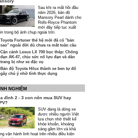
ansory
Sau khi ra mắt hồi đầu
năm 2026, bản độ
Mansory Pearl dành cho
Rolls-Royce Phantom
mới đây tiếp tục xuất
ện trong bộ ảnh chụp ngoài trời.
Toyota Fortuner thế hệ mới đã có "bản
sao" ngoài đời dù chưa ra mắt toàn cầu
Cận cảnh Lexus LX 700 bọc thép: Chống
đạn AK-47, chịu sức nổ lựu đạn và dàn
trang bị như xe đặc vụ
Bản độ Toyota Hilux thành xe ben tự đổ
gây chú ý nhờ tính thực dụng
INH NGHIỆM
ia đình 2 - 3 con nên mua SUV hay
PV?
SUV đang là dòng xe
được nhiều người Việt
lựa chọn nhờ thiết kế
khỏe khoắn, khoảng
sáng gầm lớn và khả
ng vận hành linh hoạt trên nhiều điều kiện