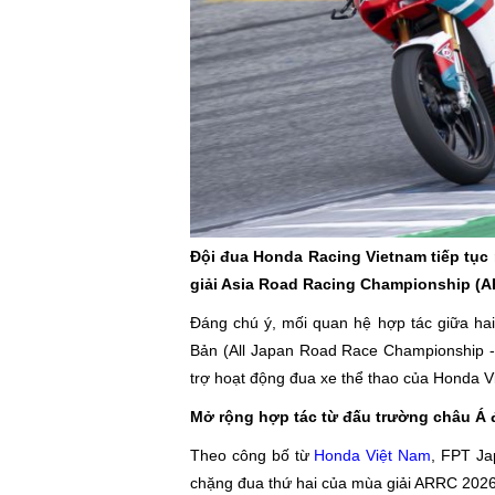
Đội đua Honda Racing Vietnam tiếp tụ
giải Asia Road Racing Championship (
Đáng chú ý, mối quan hệ hợp tác giữa ha
Bản (All Japan Road Race Championship - 
trợ hoạt động đua xe thể thao của Honda V
Mở rộng hợp tác từ đấu trường châu Á 
Theo công bố từ
Honda Việt Nam
, FPT Ja
chặng đua thứ hai của mùa giải ARRC 2026, 