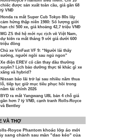
Rolls-Royce Phantom siêu hiếm: Chỉ 10
chiếc được sản xuất toàn cầu, giá gần 68
tỷ VNĐ
Honda ra mắt Super Cub Tokyo 80s lấy
cảm hứng thập niên 1980: Số lượng giới
hạn chỉ 500 xe, giá khoảng 42,7 triệu VNĐ
MG ZS thế hệ mới rục rịch về Việt Nam,
dự kiến ra mắt tháng 9 với giá dưới 600
triệu đồng
Chủ xe VinFast VF 9: “Người lái thấy
sướng, người ngồi sau ngủ ngon”
Xe điện EREV có cần thay dầu thường
xuyên? Lịch bảo dưỡng thực tế khác gì xe
xăng và hybrid?
Nissan báo lãi trở lại sau nhiều năm thua
lỗ, tiếp tục giữ mục tiêu phục hồi trong
năm tài chính 2026
BYD ra mắt Yangwang U8L bản 4 chỗ giá
gần hơn 7 tỷ VNĐ, cạnh tranh Rolls-Royce
và Bentley
E VÀ THỢ
olls-Royce Phantom khoác lớp áo mới
ầy sang chảnh sau màn "dao kéo" của