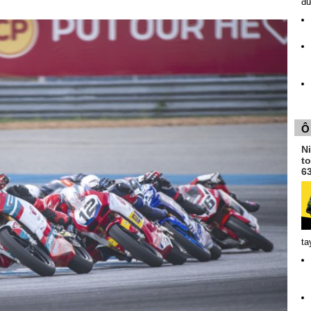
đ
Ô
N
t
6
ta