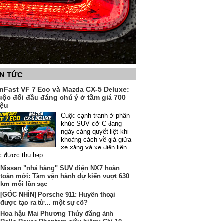
IN TỨC
inFast VF 7 Eco và Mazda CX-5 Deluxe:
uộc đối đầu đáng chú ý ở tầm giá 700
iệu
Cuộc cạnh tranh ở phân
khúc SUV cỡ C đang
ngày càng quyết liệt khi
khoảng cách về giá giữa
xe xăng và xe điện liên
c được thu hẹp.
Nissan "nhá hàng" SUV điện NX7 hoàn
toàn mới: Tầm vận hành dự kiến vượt 630
km mỗi lần sạc
[GÓC NHÌN] Porsche 911: Huyền thoại
được tạo ra từ… một sự cố?
Hoa hậu Mai Phương Thúy đăng ảnh