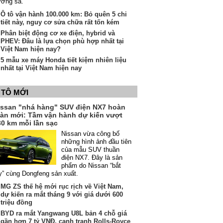
ường sá.
Ô tô vận hành 100.000 km: Bỏ quên 5 chi
tiết này, nguy cơ sửa chữa rất tốn kém
Phân biệt động cơ xe điện, hybrid và
PHEV: Đâu là lựa chọn phù hợp nhất tại
Việt Nam hiện nay?
5 mẫu xe máy Honda tiết kiệm nhiên liệu
nhất tại Việt Nam hiện nay
 TÔ MỚI
issan "nhá hàng" SUV điện NX7 hoàn
oàn mới: Tầm vận hành dự kiến vượt
30 km mỗi lần sạc
Nissan vừa công bố
những hình ảnh đầu tiên
của mẫu SUV thuần
điện NX7. Đây là sản
phẩm do Nissan “bắt
y” cùng Dongfeng sản xuất.
MG ZS thế hệ mới rục rịch về Việt Nam,
dự kiến ra mắt tháng 9 với giá dưới 600
triệu đồng
BYD ra mắt Yangwang U8L bản 4 chỗ giá
gần hơn 7 tỷ VNĐ, cạnh tranh Rolls-Royce