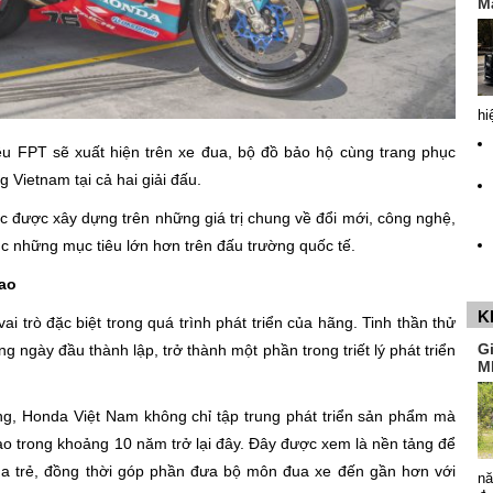
M
hi
ệu FPT sẽ xuất hiện trên xe đua, bộ đồ bảo hộ cùng trang phục
 Vietnam tại cả hai giải đấu.
c được xây dựng trên những giá trị chung về đổi mới, công nghệ,
ục những mục tiêu lớn hơn trên đấu trường quốc tế.
hao
K
ai trò đặc biệt trong quá trình phát triển của hãng. Tinh thần thử
G
g ngày đầu thành lập, trở thành một phần trong triết lý phát triển
M
.
ng, Honda Việt Nam không chỉ tập trung phát triển sản phẩm mà
o trong khoảng 10 năm trở lại đây. Đây được xem là nền tảng để
 đua trẻ, đồng thời góp phần đưa bộ môn đua xe đến gần hơn với
nă