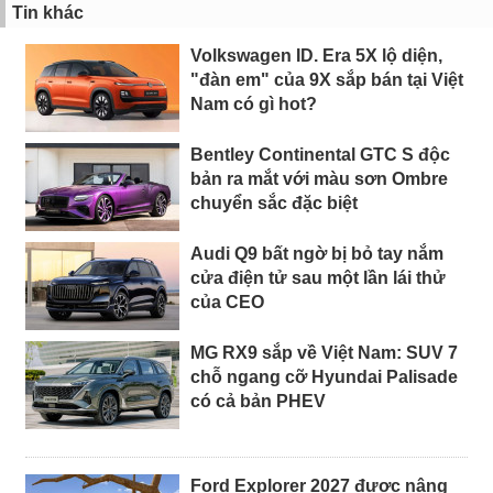
Tin khác
Volkswagen ID. Era 5X lộ diện,
"đàn em" của 9X sắp bán tại Việt
Nam có gì hot?
Bentley Continental GTC S độc
bản ra mắt với màu sơn Ombre
chuyển sắc đặc biệt
Audi Q9 bất ngờ bị bỏ tay nắm
cửa điện tử sau một lần lái thử
của CEO
MG RX9 sắp về Việt Nam: SUV 7
chỗ ngang cỡ Hyundai Palisade
có cả bản PHEV
Ford Explorer 2027 được nâng