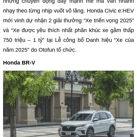
những chuyển động đầy mạnh mẽ mà vẫn nhanh
nhạy theo từng nhịp vuốt vô lăng. Honda Civic e:HEV
mới vinh dự nhận 2 giải thưởng “Xe triển vọng 2025”
và “Xe được yêu thích nhất phân khúc xe gầm thấp
750 triệu – 1 tỷ” tại Lễ công bố Danh hiệu “Xe của
năm 2025” do Otofun tổ chức.
Honda BR-V