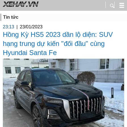
Tin tức
23:13
|
23/01/2023
Hồng Kỳ HS5 2023 dần lộ diện: SUV
hạng trung dự kiến "đối đầu" cùng
Hyundai Santa Fe