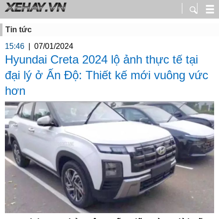
Tin tức
15:46
|
07/01/2024
Hyundai Creta 2024 lộ ảnh thực tế tại
đại lý ở Ấn Độ: Thiết kế mới vuông vức
hơn