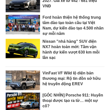
2027: Giá xe từ 442 - 681 triệu
VNĐ
Ford hoàn thiện hệ thống trung
tâm đào tạo toàn cầu tại Việt
Nam, dự kiến đào tạo 4.500 nhân
sự mỗi năm
Nissan "nhá hàng" SUV điện
NX7 hoàn toàn mới: Tầm vận
hành dự kiến vượt 630 km mỗi
lần sạc
VinFast VF Wild lộ diện bản
thương mại: Rộ tin đồn sở hữu
hệ truyền động EREV
[GÓC NHÌN] Porsche 911: Huyền
thoại được tạo ra từ… một sự
cố?