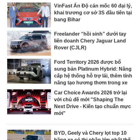
VinFast Ấn Độ cán mốc 60 đại lý,
khai trương cơ sở 3S đầu tiên tại
bang Bihar
Freelander “hồi sinh” dưới tay
liên doanh Chery Jaguar Land
Rover (CJLR)
Ford Territory 2026 được bổ
sung bản Platinum Hybrid: Nâng
cấp hệ thống hỗ trợ lái, thêm tính
năng tạo hương thơm trong xe
Car Choice Awards 2026 trở lại
với chủ đề mới "Shaping The
Next Drive - Kiến tạo chuẩn mực
mới"
BYD, Geely và Chery lọt top 10
hãng xe có thị phần lớn nhất thế