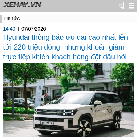
Tin tức
14:40
|
07/07/2026
Hyundai thông báo ưu đãi cao nhất lên
tới 220 triệu đồng, nhưng khoản giảm
trực tiếp khiến khách hàng đặt dấu hỏi