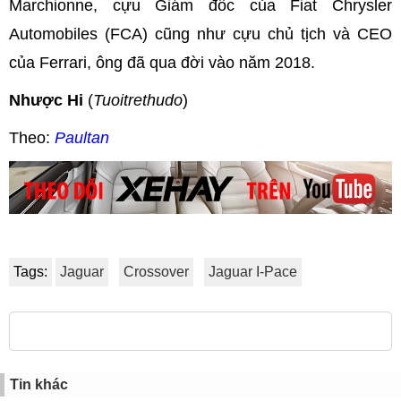
Marchionne, cựu Giám đốc của Fiat Chrysler
Automobiles (FCA) cũng như cựu chủ tịch và CEO
của Ferrari, ông đã qua đời vào năm 2018.
Nhược Hi
(
Tuoitrethudo
)
Theo:
Paultan
Tags:
Jaguar
Crossover
Jaguar I-Pace
Tin khác