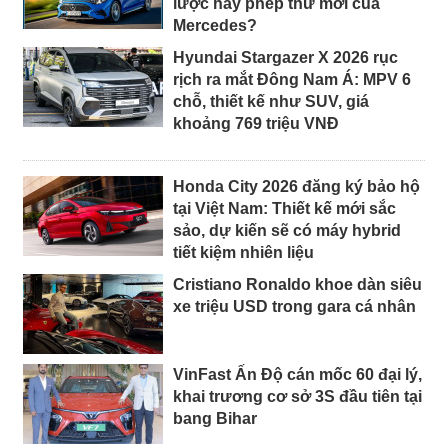
lược hay phép thử mới của
Mercedes?
Hyundai Stargazer X 2026 rục
rịch ra mắt Đông Nam Á: MPV 6
chỗ, thiết kế như SUV, giá
khoảng 769 triệu VNĐ
Honda City 2026 đăng ký bảo hộ
tại Việt Nam: Thiết kế mới sắc
sảo, dự kiến sẽ có máy hybrid
tiết kiệm nhiên liệu
Cristiano Ronaldo khoe dàn siêu
xe triệu USD trong gara cá nhân
VinFast Ấn Độ cán mốc 60 đại lý,
khai trương cơ sở 3S đầu tiên tại
bang Bihar