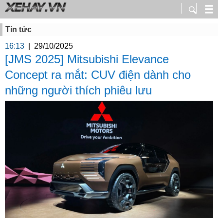
Tin tức
16:13
|
29/10/2025
[JMS 2025] Mitsubishi Elevance
Concept ra mắt: CUV điện dành cho
những người thích phiêu lưu