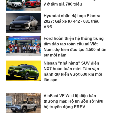
ý ở tầm giá 700 triệu
Hyundai nhận đặt cọc Elantra
2027: Giá xe từ 442 - 681 triệu
VNĐ
Ford hoàn thiện hệ thống trung
tâm đào tạo toàn cầu tại Việt
Nam, dự kiến đào tạo 4.500 nhân
sự mỗi năm
Nissan "nhá hàng" SUV điện
NX7 hoàn toàn mới: Tầm vận
hành dự kiến vượt 630 km mỗi
lần sạc
VinFast VF Wild lộ diện bản
thương mại: Rộ tin đồn sở hữu
hệ truyền động EREV