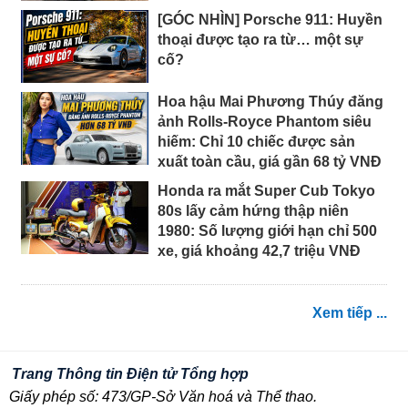
[GÓC NHÌN] Porsche 911: Huyền
thoại được tạo ra từ… một sự
cố?
Hoa hậu Mai Phương Thúy đăng
ảnh Rolls-Royce Phantom siêu
hiếm: Chỉ 10 chiếc được sản
xuất toàn cầu, giá gần 68 tỷ VNĐ
Honda ra mắt Super Cub Tokyo
80s lấy cảm hứng thập niên
1980: Số lượng giới hạn chỉ 500
xe, giá khoảng 42,7 triệu VNĐ
Xem tiếp ...
Trang Thông tin Điện tử Tổng hợp
Giấy phép số: 473/GP-Sở Văn hoá và Thể thao.