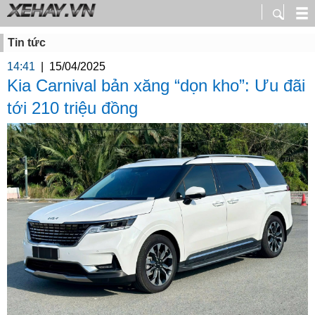
Tin tức
14:41
|
15/04/2025
Kia Carnival bản xăng “dọn kho”: Ưu đãi
tới 210 triệu đồng