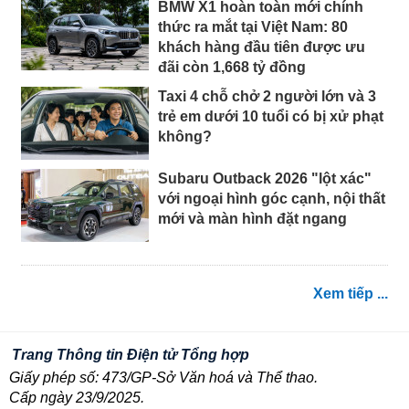
BMW X1 hoàn toàn mới chính
thức ra mắt tại Việt Nam: 80
khách hàng đầu tiên được ưu
đãi còn 1,668 tỷ đồng
Taxi 4 chỗ chở 2 người lớn và 3
trẻ em dưới 10 tuổi có bị xử phạt
không?
Subaru Outback 2026 "lột xác"
với ngoại hình góc cạnh, nội thất
mới và màn hình đặt ngang
Xem tiếp ...
Trang Thông tin Điện tử Tổng hợp
Giấy phép số: 473/GP-Sở Văn hoá và Thể thao.
Cấp ngày 23/9/2025.