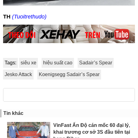
TH
(Tuoitrethudo)
Tags:
siêu xe
hiệu suất cao
Sadair’s Spear
Jesko Attack
Koenigsegg Sadair’s Spear
Tin khác
VinFast Ấn Độ cán mốc 60 đại lý,
khai trương cơ sở 3S đầu tiên tại