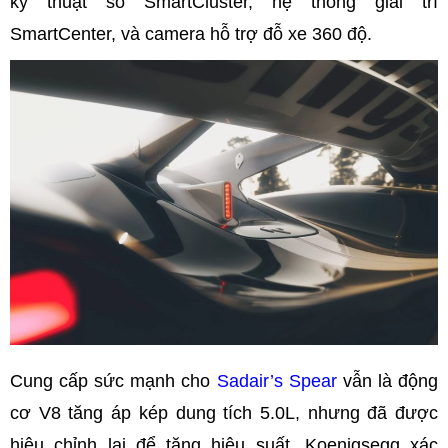
kỹ thuật số SmartCluster, hệ thống giải trí
SmartCenter, và camera hỗ trợ đỗ xe 360 độ.
Cung cấp sức mạnh cho
Sadair’s Spear
vẫn là động
cơ V8 tăng áp kép dung tích 5.0L, nhưng đã được
hiệu chỉnh lại để tăng hiệu suất. Koenigsegg xác