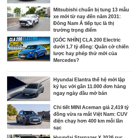
Mitsubishi chuẩn bị tung 13 mẫu
xe mới từ nay đến năm 2031:
Đông Nam Á tiếp tục là thị
trường trọng điểm
[GÓC NHÌN] CLA 200 Electric
dưới 1,7 tỷ đồng: Quân cờ chiến
lược hay phép thử mới của
Mercedes?
Hyundai Elantra thế hệ mới lập
kỷ lục với gần 11.000 đơn hàng
ngay ngày đầu mở bán
Chi tiết MINI Aceman giá 2,419 tỷ
đồng vừa ra mắt Việt Nam: CUV
điện chạy hơn 400 km mỗi lần
sạc
Hyundai Stargazer X 2026 rục