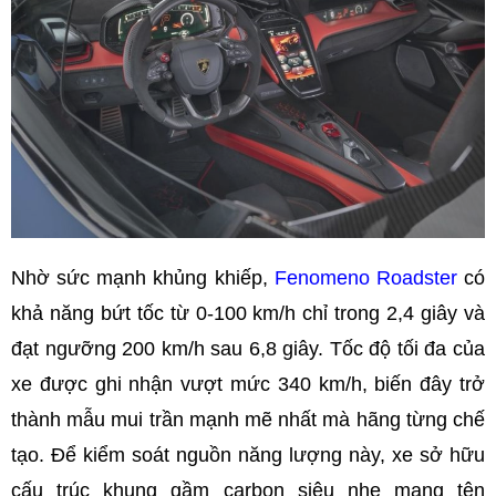
Nhờ sức mạnh khủng khiếp,
Fenomeno Roadster
có
khả năng bứt tốc từ 0-100 km/h chỉ trong 2,4 giây và
đạt ngưỡng 200 km/h sau 6,8 giây. Tốc độ tối đa của
xe được ghi nhận vượt mức 340 km/h, biến đây trở
thành mẫu mui trần mạnh mẽ nhất mà hãng từng chế
tạo. Để kiểm soát nguồn năng lượng này, xe sở hữu
cấu trúc khung gầm carbon siêu nhẹ mang tên