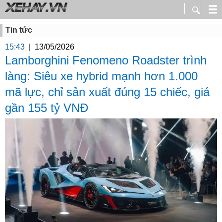
Tin tức
15:43
|
13/05/2026
Lamborghini Fenomeno Roadster trình
làng: Siêu xe hybrid mạnh hơn 1.000
mã lực, chỉ sản xuất đúng 15 chiếc, giá
gần 155 tỷ VNĐ