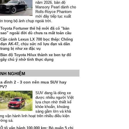
năm 2026, bản độ
Mansory Pearl dành cho
Rolls-Royce Phantom
mới đây tiếp tục xuất
ện trong bộ ảnh chụp ngoài trời.
Toyota Fortuner thế hệ mới đã có "bản
sao" ngoài đời dù chưa ra mắt toàn cầu
Cận cảnh Lexus LX 700 bọc thép: Chống
đạn AK-47, chịu sức nổ lựu đạn và dàn
trang bị như xe đặc vụ
Bản độ Toyota Hilux thành xe ben tự đổ
gây chú ý nhờ tính thực dụng
INH NGHIỆM
ia đình 2 - 3 con nên mua SUV hay
PV?
SUV đang là dòng xe
được nhiều người Việt
lựa chọn nhờ thiết kế
khỏe khoắn, khoảng
sáng gầm lớn và khả
ng vận hành linh hoạt trên nhiều điều kiện
ường sá.
Ô tô vận hành 100.000 km: Bỏ quên 5 chi