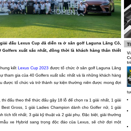
giải đấu Lexus Cup đã diễn ra ở sân golf Laguna Lăng Cô,
T
Golfers xuất sắc nhất, đồng thời là khách hàng thân thiết
V
C
tr
chung kết
Lexus Cup 2023
được tổ chức ở sân golf Laguna Lăng
ự tham gia của 40 Golfers xuất sắc nhất và là những khách hàng
 đấu được tổ chức và trở thành sự kiện thường niên được mong đợi
tụ
hi đấu theo thể thức đấu gậy 18 lỗ để chọn ra 1 giải nhất, 1 giải
h Best Gross, 1 giải Ladies Champion dành cho Golfer nữ, 1 giải
ích tốt nhất; 3 giải kỹ thuật và 2 giải phụ. Đặc biệt, giải thưởng
 mẫu xe Hybrid sang trọng độc đáo của Lexus, sẽ chờ đợi một