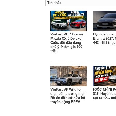
Tin khác
VinFast VF 7 Eco và
Hyundai nhận 
Mazda CX-5 Deluxe:
Elantra 2027: 
Cuộc đối đầu đáng
442 - 681 triệ
chú ý ở tầm giá 700
triệu
VinFast VF Wild lộ
[GÓC NHÌN] P
diện bản thương mại:
911: Huyền th
Rộ tin đồn sở hữu hệ
tạo ra từ… mộ
truyền động EREV