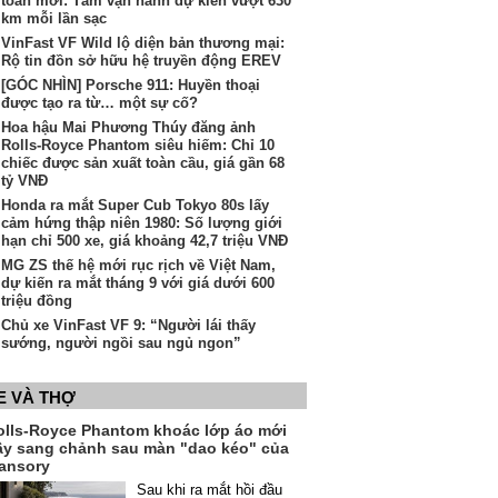
toàn mới: Tầm vận hành dự kiến vượt 630
km mỗi lần sạc
VinFast VF Wild lộ diện bản thương mại:
Rộ tin đồn sở hữu hệ truyền động EREV
[GÓC NHÌN] Porsche 911: Huyền thoại
được tạo ra từ… một sự cố?
Hoa hậu Mai Phương Thúy đăng ảnh
Rolls-Royce Phantom siêu hiếm: Chỉ 10
chiếc được sản xuất toàn cầu, giá gần 68
tỷ VNĐ
Honda ra mắt Super Cub Tokyo 80s lấy
cảm hứng thập niên 1980: Số lượng giới
hạn chỉ 500 xe, giá khoảng 42,7 triệu VNĐ
MG ZS thế hệ mới rục rịch về Việt Nam,
dự kiến ra mắt tháng 9 với giá dưới 600
triệu đồng
Chủ xe VinFast VF 9: “Người lái thấy
sướng, người ngồi sau ngủ ngon”
E VÀ THỢ
olls-Royce Phantom khoác lớp áo mới
ầy sang chảnh sau màn "dao kéo" của
ansory
Sau khi ra mắt hồi đầu