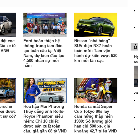
đặt cọc
Ford hoàn thiện hệ
Nissan "nhá hàng"
Giá xe từ
thống trung tâm đào
SUV điện NX7 hoàn
Ô
u VNĐ
tạo toàn cầu tại Việt
toàn mới: Tầm vận
Nam, dự kiến đào tạo
hành dự kiến vượt 630
H
4.500 nhân sự mỗi
km mỗi lần sạc
xe
năm
vớ
orsche
Hoa hậu Mai Phương
Honda ra mắt Super
oại được
Thúy đăng ảnh Rolls-
Cub Tokyo 80s lấy
t sự cố?
Royce Phantom siêu
cảm hứng thập niên
hiếm: Chỉ 10 chiếc
1980: Số lượng giới
được sản xuất toàn
hạn chỉ 500 xe, giá
cầu, giá gần 68 tỷ VNĐ
khoảng 42,7 triệu VNĐ