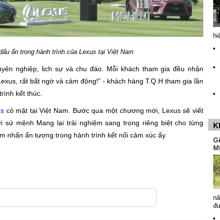
hi
ấu ấn trong hành trình của Lexus tại Việt Nam
yên nghiệp, lịch sự và chu đáo. Mỗi khách tham gia đều nhận
Lexus, rất bất ngờ và cảm động!” - khách hàng T.Q.H tham gia lần
rình kết thúc.
us
có mặt tại Việt Nam. Bước qua một chương mới, Lexus sẽ viết
i sứ mệnh Mang lại trải nghiệm sang trọng riêng biệt cho từng
K
 nhấn ấn tượng trong hành trình kết nối cảm xúc ấy.
G
M
nă
đ