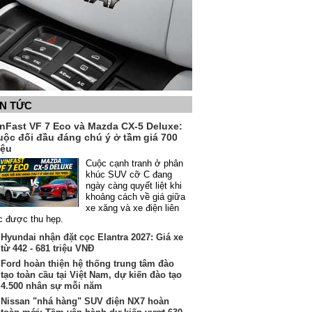
IN TỨC
inFast VF 7 Eco và Mazda CX-5 Deluxe:
uộc đối đầu đáng chú ý ở tầm giá 700
iệu
Cuộc cạnh tranh ở phân
khúc SUV cỡ C đang
ngày càng quyết liệt khi
khoảng cách về giá giữa
xe xăng và xe điện liên
c được thu hẹp.
Hyundai nhận đặt cọc Elantra 2027: Giá xe
từ 442 - 681 triệu VNĐ
Ford hoàn thiện hệ thống trung tâm đào
tạo toàn cầu tại Việt Nam, dự kiến đào tạo
4.500 nhân sự mỗi năm
Nissan "nhá hàng" SUV điện NX7 hoàn