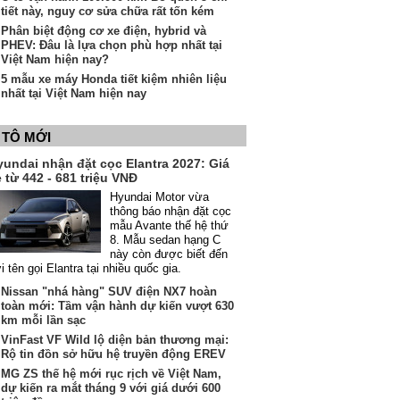
tiết này, nguy cơ sửa chữa rất tốn kém
Phân biệt động cơ xe điện, hybrid và
PHEV: Đâu là lựa chọn phù hợp nhất tại
Việt Nam hiện nay?
5 mẫu xe máy Honda tiết kiệm nhiên liệu
nhất tại Việt Nam hiện nay
 TÔ MỚI
yundai nhận đặt cọc Elantra 2027: Giá
 từ 442 - 681 triệu VNĐ
Hyundai Motor vừa
thông báo nhận đặt cọc
mẫu Avante thế hệ thứ
8. Mẫu sedan hạng C
này còn được biết đến
i tên gọi Elantra tại nhiều quốc gia.
Nissan "nhá hàng" SUV điện NX7 hoàn
toàn mới: Tầm vận hành dự kiến vượt 630
km mỗi lần sạc
VinFast VF Wild lộ diện bản thương mại:
Rộ tin đồn sở hữu hệ truyền động EREV
MG ZS thế hệ mới rục rịch về Việt Nam,
dự kiến ra mắt tháng 9 với giá dưới 600