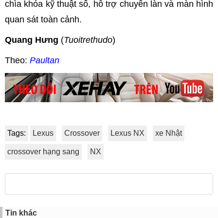
chìa khóa kỹ thuật số, hỗ trợ chuyển làn và màn hình
quan sát toàn cảnh.
Quang Hưng
(
Tuoitrethudo
)
Theo:
Paultan
Tags:
Lexus
Crossover
Lexus NX
xe Nhật
crossover hạng sang
NX
Tin khác