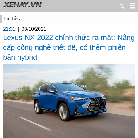
Tin tức
21:01
|
08/10/2021
Lexus NX 2022 chính thức ra mắt: Nâng
cấp công nghệ triệt để, có thêm phiên
bản hybrid