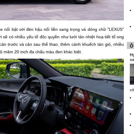
e nổi bật với đèn hậu nối liền sang trọng và dòng chữ "LEXUS"
sẽ có nhiều yếu tố độc quyền như lưới tản nhiệt hoạ tiết tổ ong
n trước và cản sau thể thao, thêm cánh khuếch tán gió, nhiều
Ô
bộ mâm 20 inch đa chấu màu đen khác biệt.
H
xe
vớ