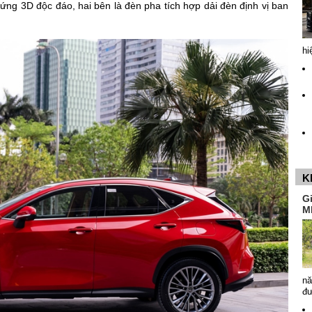
ứng 3D độc đáo, hai bên là đèn pha tích hợp dải đèn định vị ban
hi
K
G
M
nă
đ