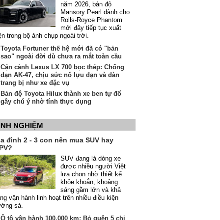
năm 2026, bản độ
Mansory Pearl dành cho
Rolls-Royce Phantom
mới đây tiếp tục xuất
ện trong bộ ảnh chụp ngoài trời.
Toyota Fortuner thế hệ mới đã có "bản
sao" ngoài đời dù chưa ra mắt toàn cầu
Cận cảnh Lexus LX 700 bọc thép: Chống
đạn AK-47, chịu sức nổ lựu đạn và dàn
trang bị như xe đặc vụ
Bản độ Toyota Hilux thành xe ben tự đổ
gây chú ý nhờ tính thực dụng
INH NGHIỆM
ia đình 2 - 3 con nên mua SUV hay
PV?
SUV đang là dòng xe
được nhiều người Việt
lựa chọn nhờ thiết kế
khỏe khoắn, khoảng
sáng gầm lớn và khả
ng vận hành linh hoạt trên nhiều điều kiện
ường sá.
Ô tô vận hành 100.000 km: Bỏ quên 5 chi