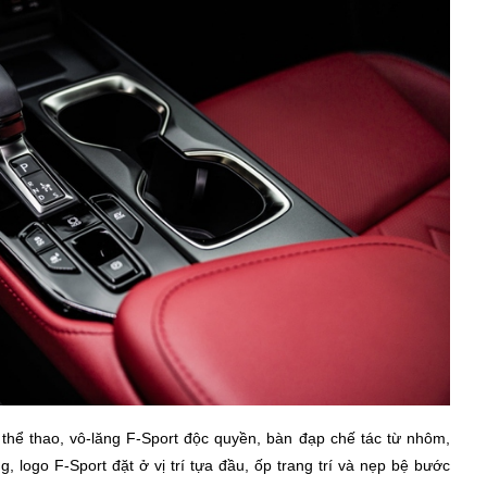
hể thao, vô-lăng F-Sport độc quyền, bàn đạp chế tác từ nhôm,
, logo F-Sport đặt ở vị trí tựa đầu, ốp trang trí và nẹp bệ bước