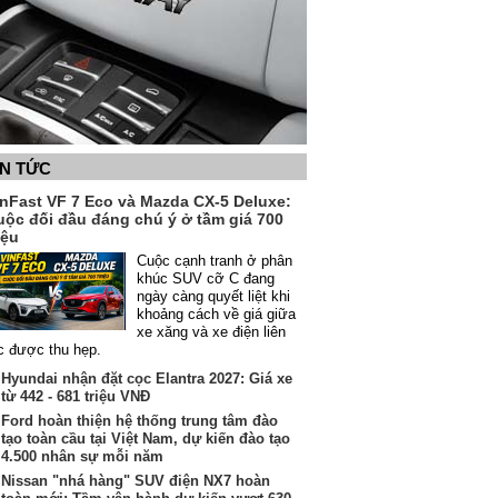
IN TỨC
inFast VF 7 Eco và Mazda CX-5 Deluxe:
uộc đối đầu đáng chú ý ở tầm giá 700
iệu
Cuộc cạnh tranh ở phân
khúc SUV cỡ C đang
ngày càng quyết liệt khi
khoảng cách về giá giữa
xe xăng và xe điện liên
c được thu hẹp.
Hyundai nhận đặt cọc Elantra 2027: Giá xe
từ 442 - 681 triệu VNĐ
Ford hoàn thiện hệ thống trung tâm đào
tạo toàn cầu tại Việt Nam, dự kiến đào tạo
4.500 nhân sự mỗi năm
Nissan "nhá hàng" SUV điện NX7 hoàn