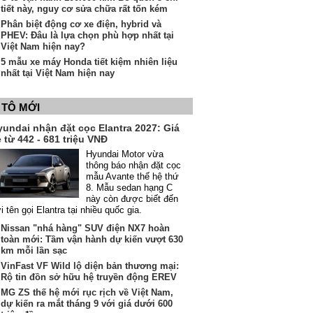
tiết này, nguy cơ sửa chữa rất tốn kém
Phân biệt động cơ xe điện, hybrid và
PHEV: Đâu là lựa chọn phù hợp nhất tại
Việt Nam hiện nay?
5 mẫu xe máy Honda tiết kiệm nhiên liệu
nhất tại Việt Nam hiện nay
 TÔ MỚI
yundai nhận đặt cọc Elantra 2027: Giá
 từ 442 - 681 triệu VNĐ
Hyundai Motor vừa
thông báo nhận đặt cọc
mẫu Avante thế hệ thứ
8. Mẫu sedan hạng C
này còn được biết đến
i tên gọi Elantra tại nhiều quốc gia.
Nissan "nhá hàng" SUV điện NX7 hoàn
toàn mới: Tầm vận hành dự kiến vượt 630
km mỗi lần sạc
VinFast VF Wild lộ diện bản thương mại:
Rộ tin đồn sở hữu hệ truyền động EREV
MG ZS thế hệ mới rục rịch về Việt Nam,
dự kiến ra mắt tháng 9 với giá dưới 600