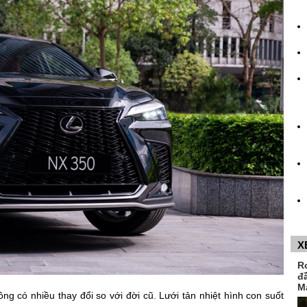
X
R
đ
M
g có nhiều thay đổi so với đời cũ. Lưới tản nhiệt hình con suốt