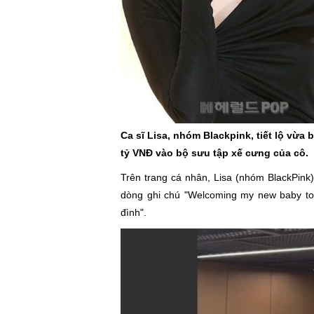
Ca sĩ Lisa, nhóm Blackpink, tiết lộ vừa 
tỷ VNĐ vào bộ sưu tập xế cưng của cô.
Trên trang cá nhân, Lisa (nhóm BlackPink
dòng ghi chú "Welcoming my new baby to 
đình".