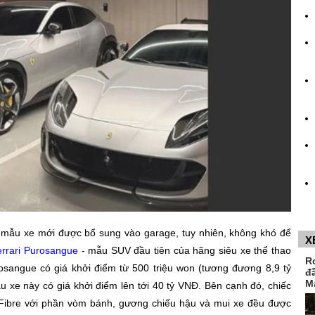
về mẫu xe mới được bổ sung vào garage, tuy nhiên, không khó để
X
errari Purosangue
- mẫu SUV đầu tiên của hãng siêu xe thể thao
R
urosangue có giá khởi điểm từ 500 triệu won (tương đương 8,9 tỷ
đ
M
 xe này có giá khởi điểm lên tới 40 tỷ VNĐ. Bên cạnh đó, chiếc
 Fibre với phần vòm bánh, gương chiếu hậu và mui xe đều được