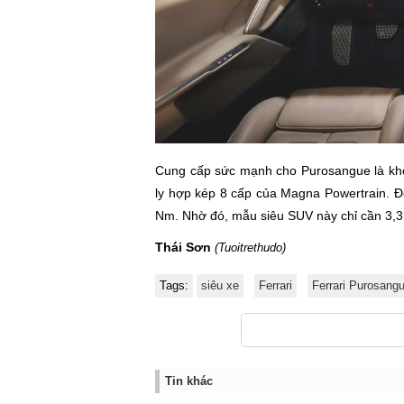
Cung cấp sức mạnh cho Purosangue là khối
ly hợp kép 8 cấp của Magna Powertrain. 
Nm. Nhờ đó, mẫu siêu SUV này chỉ cần 3,3 g
Thái Sơn
(Tuoitrethudo)
Tags:
siêu xe
Ferrari
Ferrari Purosang
Tin khác