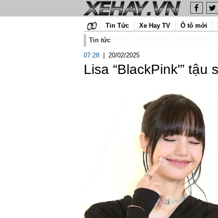
Tin Tức
Xe Hay TV
Ô tô mới
Tin tức
07:28
|
20/02/2025
Lisa “BlackPink'” tậu