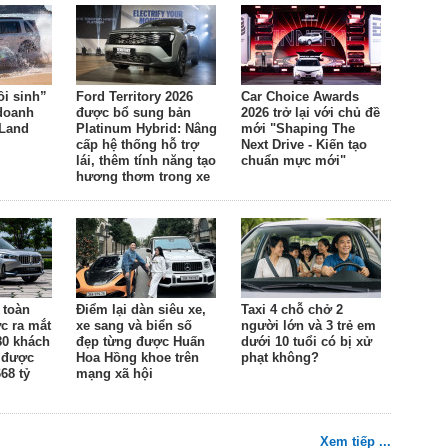
ồi sinh”
Ford Territory 2026
Car Choice Awards
 doanh
được bổ sung bản
2026 trở lại với chủ đề
 Land
Platinum Hybrid: Nâng
mới "Shaping The
cấp hệ thống hỗ trợ
Next Drive - Kiến tạo
lái, thêm tính năng tạo
chuẩn mực mới"
hương thơm trong xe
 toàn
Điểm lại dàn siêu xe,
Taxi 4 chỗ chở 2
c ra mắt
xe sang và biển số
người lớn và 3 trẻ em
80 khách
đẹp từng được Huấn
dưới 10 tuổi có bị xử
 được
Hoa Hồng khoe trên
phạt không?
68 tỷ
mạng xã hội
Xem tiếp ...