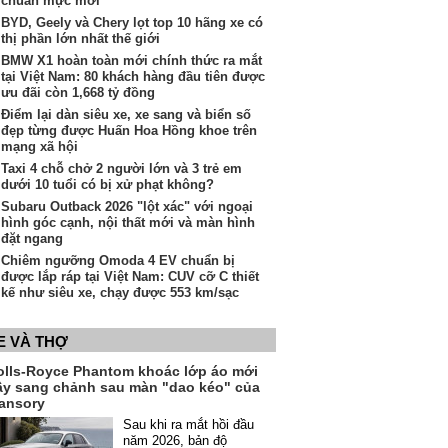
chuẩn mực mới"
BYD, Geely và Chery lọt top 10 hãng xe có
thị phần lớn nhất thế giới
BMW X1 hoàn toàn mới chính thức ra mắt
tại Việt Nam: 80 khách hàng đầu tiên được
ưu đãi còn 1,668 tỷ đồng
Điểm lại dàn siêu xe, xe sang và biển số
đẹp từng được Huấn Hoa Hồng khoe trên
mạng xã hội
Taxi 4 chỗ chở 2 người lớn và 3 trẻ em
dưới 10 tuổi có bị xử phạt không?
Subaru Outback 2026 "lột xác" với ngoại
hình góc cạnh, nội thất mới và màn hình
đặt ngang
Chiêm ngưỡng Omoda 4 EV chuẩn bị
được lắp ráp tại Việt Nam: CUV cỡ C thiết
kế như siêu xe, chạy được 553 km/sạc
E VÀ THỢ
olls-Royce Phantom khoác lớp áo mới
ầy sang chảnh sau màn "dao kéo" của
ansory
Sau khi ra mắt hồi đầu
năm 2026, bản độ