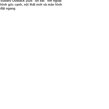
Subaru Outback 2026 "lột xác" với ngoại
hình góc cạnh, nội thất mới và màn hình
đặt ngang