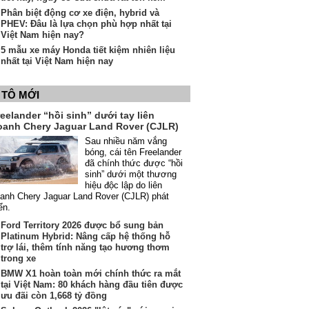
Phân biệt động cơ xe điện, hybrid và
PHEV: Đâu là lựa chọn phù hợp nhất tại
Việt Nam hiện nay?
5 mẫu xe máy Honda tiết kiệm nhiên liệu
nhất tại Việt Nam hiện nay
 TÔ MỚI
eelander “hồi sinh” dưới tay liên
oanh Chery Jaguar Land Rover (CJLR)
Sau nhiều năm vắng
bóng, cái tên Freelander
đã chính thức được “hồi
sinh” dưới một thương
hiệu độc lập do liên
anh Chery Jaguar Land Rover (CJLR) phát
iển.
Ford Territory 2026 được bổ sung bản
Platinum Hybrid: Nâng cấp hệ thống hỗ
trợ lái, thêm tính năng tạo hương thơm
trong xe
BMW X1 hoàn toàn mới chính thức ra mắt
tại Việt Nam: 80 khách hàng đầu tiên được
ưu đãi còn 1,668 tỷ đồng