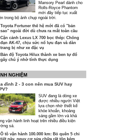
Mansory Pearl dành cho
Rolls-Royce Phantom
mới đây tiếp tục xuất
ện trong bộ ảnh chụp ngoài trời.
Toyota Fortuner thế hệ mới đã có "bản
sao" ngoài đời dù chưa ra mắt toàn cầu
Cận cảnh Lexus LX 700 bọc thép: Chống
đạn AK-47, chịu sức nổ lựu đạn và dàn
trang bị như xe đặc vụ
Bản độ Toyota Hilux thành xe ben tự đổ
gây chú ý nhờ tính thực dụng
INH NGHIỆM
ia đình 2 - 3 con nên mua SUV hay
PV?
SUV đang là dòng xe
được nhiều người Việt
lựa chọn nhờ thiết kế
khỏe khoắn, khoảng
sáng gầm lớn và khả
ng vận hành linh hoạt trên nhiều điều kiện
ường sá.
Ô tô vận hành 100.000 km: Bỏ quên 5 chi
tiết này, nguy cơ sửa chữa rất tốn kém