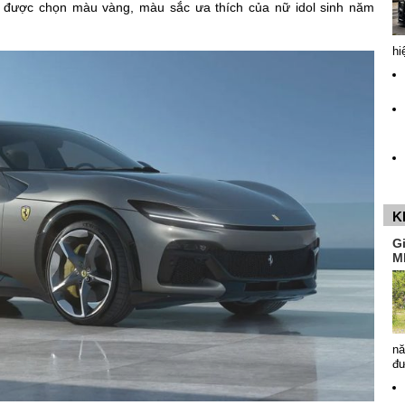
g được chọn màu vàng, màu sắc ưa thích của nữ idol sinh năm
hi
K
G
M
nă
đ