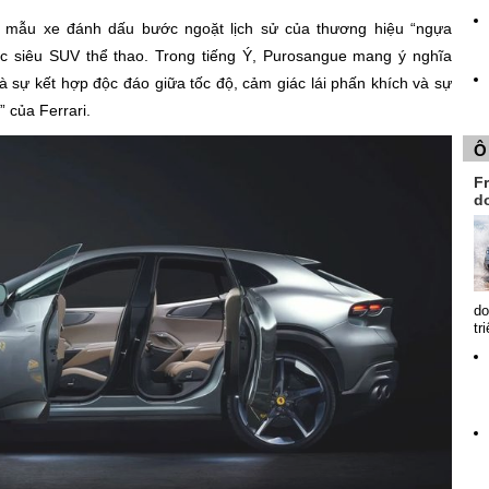
 mẫu xe đánh dấu bước ngoặt lịch sử của thương hiệu “ngựa
c siêu SUV thể thao. Trong tiếng Ý, Purosangue mang ý nghĩa
à sự kết hợp độc đáo giữa tốc độ, cảm giác lái phấn khích và sự
 của Ferrari.
Ô
Fr
d
do
tr