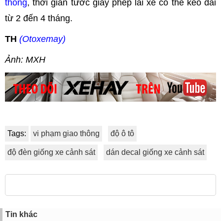
thông
, thời gian tước giấy phép lái xe có thể kéo dài
từ 2 đến 4 tháng.
TH
(Otoxemay)
Ảnh: MXH
Tags:
vi phạm giao thông
độ ô tô
độ đèn giống xe cảnh sát
dán decal giống xe cảnh sát
Tin khác