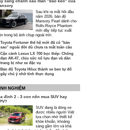
ầy sang chảnh sau màn "dao kéo" của
ansory
Sau khi ra mắt hồi đầu
năm 2026, bản độ
Mansory Pearl dành cho
Rolls-Royce Phantom
mới đây tiếp tục xuất
ện trong bộ ảnh chụp ngoài trời.
Toyota Fortuner thế hệ mới đã có "bản
sao" ngoài đời dù chưa ra mắt toàn cầu
Cận cảnh Lexus LX 700 bọc thép: Chống
đạn AK-47, chịu sức nổ lựu đạn và dàn
trang bị như xe đặc vụ
Bản độ Toyota Hilux thành xe ben tự đổ
gây chú ý nhờ tính thực dụng
INH NGHIỆM
ia đình 2 - 3 con nên mua SUV hay
PV?
SUV đang là dòng xe
được nhiều người Việt
lựa chọn nhờ thiết kế
khỏe khoắn, khoảng
sáng gầm lớn và khả