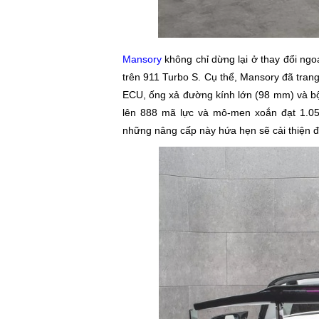
Mansory
không chỉ dừng lại ở thay đổi ngo
trên 911 Turbo S. Cụ thể, Mansory đã trang
ECU, ống xả đường kính lớn (98 mm) và bộ
lên 888 mã lực và mô-men xoắn đạt 1.05
những nâng cấp này hứa hẹn sẽ cải thiện đ