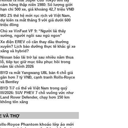
Honda ra mắt Super Cub Tokyo 80s lấy
cảm hứng thập niên 1980: Số lượng giới
hạn chỉ 500 xe, giá khoảng 42,7 triệu VNĐ
MG ZS thế hệ mới rục rịch về Việt Nam,
dự kiến ra mắt tháng 9 với giá dưới 600
triệu đồng
Chủ xe VinFast VF 9: “Người lái thấy
sướng, người ngồi sau ngủ ngon”
Xe điện EREV có cần thay dầu thường
xuyên? Lịch bảo dưỡng thực tế khác gì xe
xăng và hybrid?
Nissan báo lãi trở lại sau nhiều năm thua
lỗ, tiếp tục giữ mục tiêu phục hồi trong
năm tài chính 2026
BYD ra mắt Yangwang U8L bản 4 chỗ giá
gần hơn 7 tỷ VNĐ, cạnh tranh Rolls-Royce
và Bentley
BYD Ti7 có thể về Việt Nam trong quý
III/2026: SUV PHEV 7 chỗ vuông vức như
Land Rover Defender, chạy hơn 150 km
không tốn xăng
E VÀ THỢ
olls-Royce Phantom khoác lớp áo mới