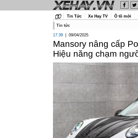
Tin Tức
Xe Hay TV
Ô tô mới
Tin tức
17:39
|
09/04/2025
Mansory nâng cấp Por
Hiệu năng chạm ngưỡ