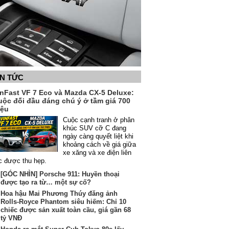
IN TỨC
inFast VF 7 Eco và Mazda CX-5 Deluxe:
uộc đối đầu đáng chú ý ở tầm giá 700
iệu
Cuộc cạnh tranh ở phân
khúc SUV cỡ C đang
ngày càng quyết liệt khi
khoảng cách về giá giữa
xe xăng và xe điện liên
c được thu hẹp.
[GÓC NHÌN] Porsche 911: Huyền thoại
được tạo ra từ… một sự cố?
Hoa hậu Mai Phương Thúy đăng ảnh
Rolls-Royce Phantom siêu hiếm: Chỉ 10
chiếc được sản xuất toàn cầu, giá gần 68
tỷ VNĐ