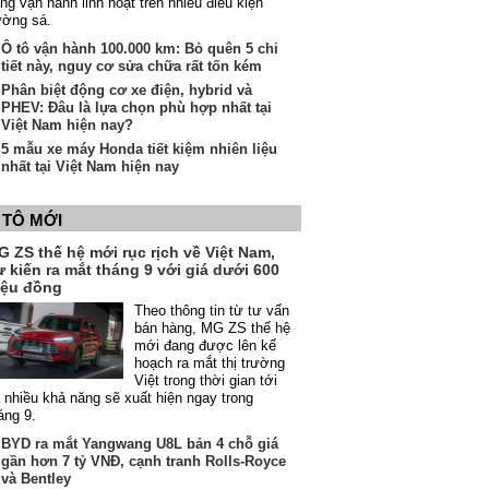
ng vận hành linh hoạt trên nhiều điều kiện
ường sá.
Ô tô vận hành 100.000 km: Bỏ quên 5 chi
tiết này, nguy cơ sửa chữa rất tốn kém
Phân biệt động cơ xe điện, hybrid và
PHEV: Đâu là lựa chọn phù hợp nhất tại
Việt Nam hiện nay?
5 mẫu xe máy Honda tiết kiệm nhiên liệu
nhất tại Việt Nam hiện nay
 TÔ MỚI
 ZS thế hệ mới rục rịch về Việt Nam,
 kiến ra mắt tháng 9 với giá dưới 600
riệu đồng
Theo thông tin từ tư vấn
bán hàng, MG ZS thế hệ
mới đang được lên kế
hoạch ra mắt thị trường
Việt trong thời gian tới
 nhiều khả năng sẽ xuất hiện ngay trong
áng 9.
BYD ra mắt Yangwang U8L bản 4 chỗ giá
gần hơn 7 tỷ VNĐ, cạnh tranh Rolls-Royce
và Bentley