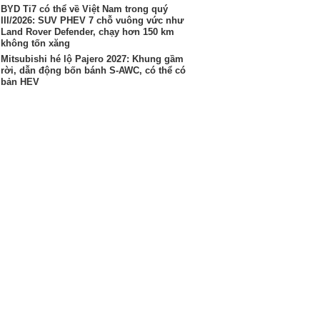
BYD Ti7 có thể về Việt Nam trong quý
III/2026: SUV PHEV 7 chỗ vuông vức như
Land Rover Defender, chạy hơn 150 km
không tốn xăng
Mitsubishi hé lộ Pajero 2027: Khung gầm
rời, dẫn động bốn bánh S-AWC, có thể có
bản HEV