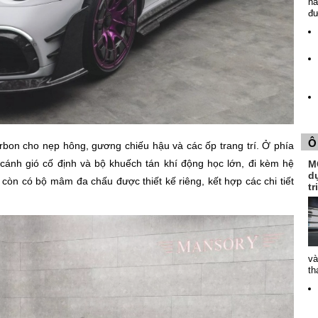
nă
đ
Ô
rbon cho nẹp hông, gương chiếu hậu và các ốp trang trí. Ở phía
cánh gió cố định và bộ khuếch tán khí động học lớn, đi kèm hệ
MG
dự
còn có bộ mâm đa chấu được thiết kế riêng, kết hợp các chi tiết
t
và
th