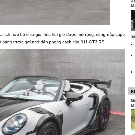
đ
M
c tích hợp bộ chia gió, hốc hút gió được mở rộng, cùng nắp capo
hi
 vòm bánh trước gợi nhớ đến phong cách của 911 GT3 RS.
K
G
M