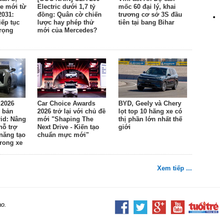
e mới từ
Electric dưới 1,7 tỷ
mốc 60 đại lý, khai
2031:
đồng: Quân cờ chiến
trương cơ sở 3S đầu
ếp tục
lược hay phép thử
tiên tại bang Bihar
trọng
mới của Mercedes?
 2026
Car Choice Awards
BYD, Geely và Chery
 bản
2026 trở lại với chủ đề
lọt top 10 hãng xe có
id: Nâng
mới "Shaping The
thị phần lớn nhất thế
hỗ trợ
Next Drive - Kiến tạo
giới
 năng tạo
chuẩn mực mới"
rong xe
Xem tiếp ...
ao.