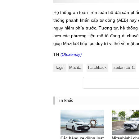
Hệ thống an toàn trên toàn bộ dải sản ph
thống phanh khẩn cấp tự động (AEB) nay 
nguy hiểm phía trước. Tương tự, hệ thống
hơn các phương tiện mô tô đang di chuyển
giúp Mazda3 tiếp tục duy trì vị thế về mặt
TH
(Otoxemay)
Tags:
Mazda
hatchback
sedan cỡ C
Tin khác
Các hãng xe đồng loạt
Mitsubishi ch