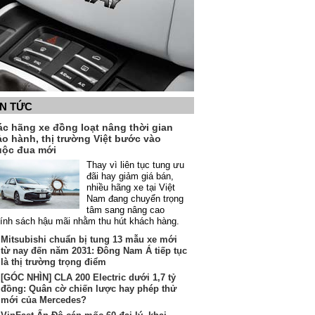
IN TỨC
ác hãng xe đồng loạt nâng thời gian
ảo hành, thị trường Việt bước vào
uộc đua mới
Thay vì liên tục tung ưu
đãi hay giảm giá bán,
nhiều hãng xe tại Việt
Nam đang chuyển trọng
tâm sang nâng cao
ính sách hậu mãi nhằm thu hút khách hàng.
Mitsubishi chuẩn bị tung 13 mẫu xe mới
từ nay đến năm 2031: Đông Nam Á tiếp tục
là thị trường trọng điểm
[GÓC NHÌN] CLA 200 Electric dưới 1,7 tỷ
đồng: Quân cờ chiến lược hay phép thử
mới của Mercedes?