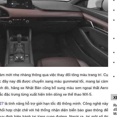
làm mới nhẹ nhàng thông qua việc thay đổi tông màu trang trí. Cụ
ước đây nay đã được chuyển sang màu gunmetal tối, mang lại cảm
nh đó, hãng xe Nhật Bản cũng bổ sung màu sơn ngoại thất Aero
c đặc trưng từng xuất hiện trên dòng xe thể thao MX-5.
X
27
là tính năng hỗ trợ giới hạn tốc độ thông minh. Công nghệ này
R
đ
hối hợp chặt chẽ với hệ thống nhận diện biển báo giao thông để
M
uy định hiện hành tại từng cung đường. Ngoài ra, tại một số thị