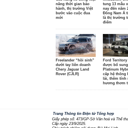
nâng thời gian bảo
tung 13 mẫu x
hành, thị trường Việt
nay đến năm 
bước vào cuộc đua
Đông Nam Á ti
mới
là thị trường 
điểm
Freelander “hồi sinh”
Ford Territory
dưới tay liên doanh
được bổ sung
Chery Jaguar Land
Platinum Hybr
Rover (CJLR)
cấp hệ thống 
lái, thêm tính
hương thơm t
Trang Thông tin Điện tử Tổng hợp
Giấy phép số: 473/GP-Sở Văn hoá và Thể th
Cấp ngày 23/9/2025.