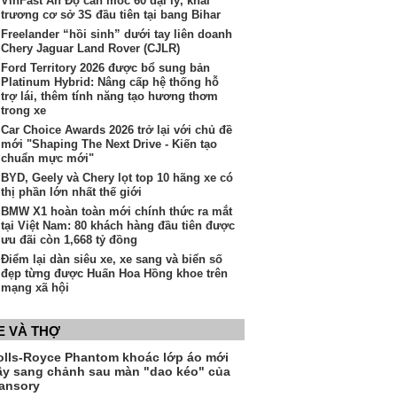
VinFast Ấn Độ cán mốc 60 đại lý, khai
trương cơ sở 3S đầu tiên tại bang Bihar
Freelander “hồi sinh” dưới tay liên doanh
Chery Jaguar Land Rover (CJLR)
Ford Territory 2026 được bổ sung bản
Platinum Hybrid: Nâng cấp hệ thống hỗ
trợ lái, thêm tính năng tạo hương thơm
trong xe
Car Choice Awards 2026 trở lại với chủ đề
mới "Shaping The Next Drive - Kiến tạo
chuẩn mực mới"
BYD, Geely và Chery lọt top 10 hãng xe có
thị phần lớn nhất thế giới
BMW X1 hoàn toàn mới chính thức ra mắt
tại Việt Nam: 80 khách hàng đầu tiên được
ưu đãi còn 1,668 tỷ đồng
Điểm lại dàn siêu xe, xe sang và biển số
đẹp từng được Huấn Hoa Hồng khoe trên
mạng xã hội
E VÀ THỢ
olls-Royce Phantom khoác lớp áo mới
ầy sang chảnh sau màn "dao kéo" của
ansory