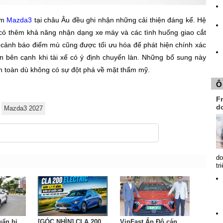
ẩm
Mazda3
tại châu Âu đều ghi nhận những cải thiện đáng kể. Hệ
có thêm khả năng nhận dạng xe máy và các tình huống giao cắt
 cảnh báo điểm mù cũng được tối ưu hóa để phát hiện chính xác
 bên cạnh khi tài xế có ý định chuyển làn. Những bổ sung này
 an toàn dù không có sự đột phá về mặt thẩm mỹ.
Ô
Fr
d
Mazda3 2027
do
tr
uẩn bị
[GÓC NHÌN] CLA 200
VinFast Ấn Độ cán