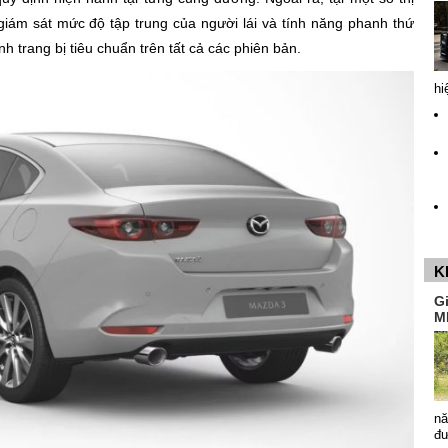
iám sát mức độ tập trung của người lái và tính năng phanh thứ
 trang bị tiêu chuẩn trên tất cả các phiên bản.
hi
K
G
M
nă
đ