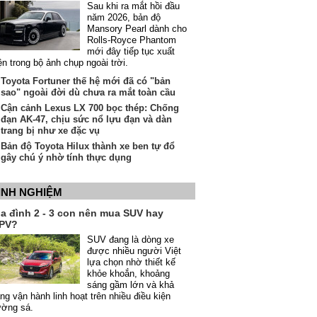
Sau khi ra mắt hồi đầu
năm 2026, bản độ
Mansory Pearl dành cho
Rolls-Royce Phantom
mới đây tiếp tục xuất
ện trong bộ ảnh chụp ngoài trời.
Toyota Fortuner thế hệ mới đã có "bản
sao" ngoài đời dù chưa ra mắt toàn cầu
Cận cảnh Lexus LX 700 bọc thép: Chống
đạn AK-47, chịu sức nổ lựu đạn và dàn
trang bị như xe đặc vụ
Bản độ Toyota Hilux thành xe ben tự đổ
gây chú ý nhờ tính thực dụng
INH NGHIỆM
ia đình 2 - 3 con nên mua SUV hay
PV?
SUV đang là dòng xe
được nhiều người Việt
lựa chọn nhờ thiết kế
khỏe khoắn, khoảng
sáng gầm lớn và khả
ng vận hành linh hoạt trên nhiều điều kiện
ường sá.