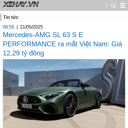
Tin tức
06:55
|
21/05/2025
Mercedes-AMG SL 63 S E
PERFORMANCE ra mắt Việt Nam: Giá
12,29 tỷ đồng