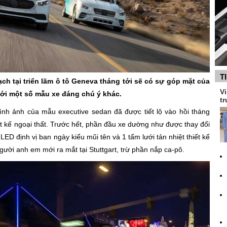
T
ch tại triển lãm ô tô Geneva tháng tới sẽ có sự góp mặt của
Vi
 với một số mẫu xe đáng chú ý khác.
tr
ình ảnh của mẫu executive sedan đã được tiết lộ vào hồi tháng
hiết kế ngoại thất. Trước hết, phần đầu xe dường như được thay đổi
ED định vị ban ngày kiểu mũi tên và 1 tấm lưới tản nhiệt thiết kế
ười anh em mới ra mắt tại Stuttgart, trừ phần nắp ca-pô.