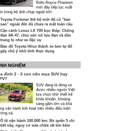
Rolls-Royce Phantom
mới đây tiếp tục xuất
ện trong bộ ảnh chụp ngoài trời.
Toyota Fortuner thế hệ mới đã có "bản
sao" ngoài đời dù chưa ra mắt toàn cầu
Cận cảnh Lexus LX 700 bọc thép: Chống
đạn AK-47, chịu sức nổ lựu đạn và dàn
trang bị như xe đặc vụ
Bản độ Toyota Hilux thành xe ben tự đổ
gây chú ý nhờ tính thực dụng
INH NGHIỆM
ia đình 2 - 3 con nên mua SUV hay
PV?
SUV đang là dòng xe
được nhiều người Việt
lựa chọn nhờ thiết kế
khỏe khoắn, khoảng
sáng gầm lớn và khả
ng vận hành linh hoạt trên nhiều điều kiện
ường sá.
Ô tô vận hành 100.000 km: Bỏ quên 5 chi
tiết này, nguy cơ sửa chữa rất tốn kém