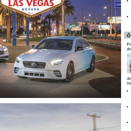
Ô
Fr
d
do
tr