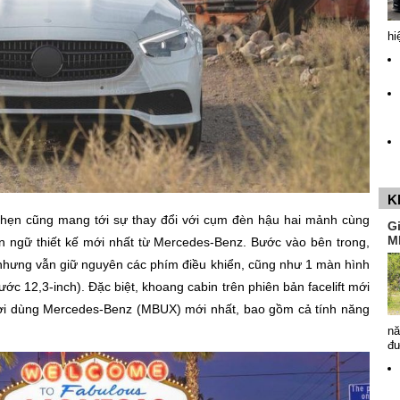
hi
K
hẹn cũng mang tới sự thay đổi với cụm đèn hậu hai mảnh cùng
G
M
 ngữ thiết kế mới nhất từ Mercedes-Benz. Bước vào bên trong,
nhưng vẫn giữ nguyên các phím điều khiển, cũng như 1 màn hình
ước 12,3-inch). Đặc biệt, khoang cabin trên phiên bản facelift mới
ời dùng Mercedes-Benz (MBUX) mới nhất, bao gồm cả tính năng
nă
đ