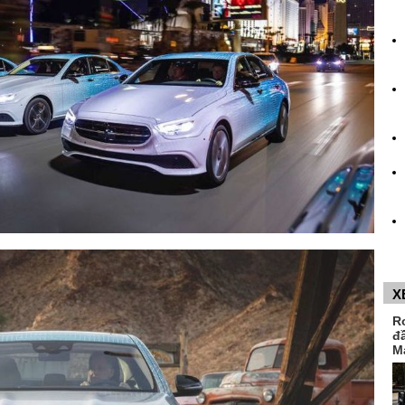
X
R
đ
M