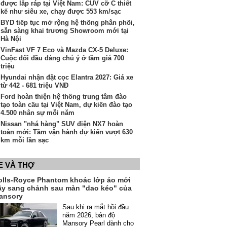
được lắp ráp tại Việt Nam: CUV cỡ C thiết
kế như siêu xe, chạy được 553 km/sạc
BYD tiếp tục mở rộng hệ thống phân phối,
sẵn sàng khai trương Showroom mới tại
Hà Nội
VinFast VF 7 Eco và Mazda CX-5 Deluxe:
Cuộc đối đầu đáng chú ý ở tầm giá 700
triệu
Hyundai nhận đặt cọc Elantra 2027: Giá xe
từ 442 - 681 triệu VNĐ
Ford hoàn thiện hệ thống trung tâm đào
tạo toàn cầu tại Việt Nam, dự kiến đào tạo
4.500 nhân sự mỗi năm
Nissan "nhá hàng" SUV điện NX7 hoàn
toàn mới: Tầm vận hành dự kiến vượt 630
km mỗi lần sạc
E VÀ THỢ
olls-Royce Phantom khoác lớp áo mới
ầy sang chảnh sau màn "dao kéo" của
ansory
Sau khi ra mắt hồi đầu
năm 2026, bản độ
Mansory Pearl dành cho