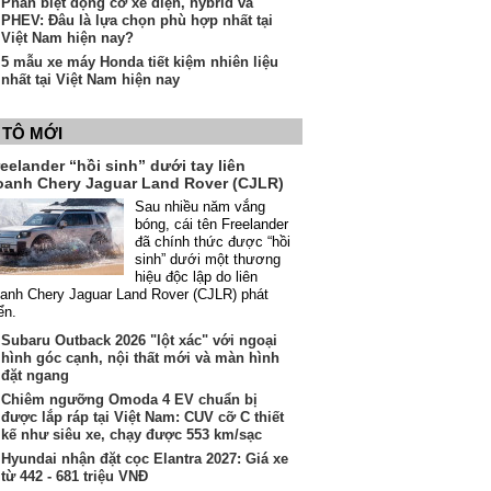
Phân biệt động cơ xe điện, hybrid và
PHEV: Đâu là lựa chọn phù hợp nhất tại
Việt Nam hiện nay?
5 mẫu xe máy Honda tiết kiệm nhiên liệu
nhất tại Việt Nam hiện nay
 TÔ MỚI
eelander “hồi sinh” dưới tay liên
oanh Chery Jaguar Land Rover (CJLR)
Sau nhiều năm vắng
bóng, cái tên Freelander
đã chính thức được “hồi
sinh” dưới một thương
hiệu độc lập do liên
anh Chery Jaguar Land Rover (CJLR) phát
iển.
Subaru Outback 2026 "lột xác" với ngoại
hình góc cạnh, nội thất mới và màn hình
đặt ngang
Chiêm ngưỡng Omoda 4 EV chuẩn bị
được lắp ráp tại Việt Nam: CUV cỡ C thiết
kế như siêu xe, chạy được 553 km/sạc
Hyundai nhận đặt cọc Elantra 2027: Giá xe
từ 442 - 681 triệu VNĐ