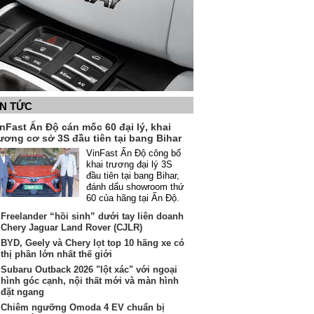
IN TỨC
nFast Ấn Độ cán mốc 60 đại lý, khai
ương cơ sở 3S đầu tiên tại bang Bihar
VinFast Ấn Độ công bố
khai trương đại lý 3S
đầu tiên tại bang Bihar,
đánh dấu showroom thứ
60 của hãng tại Ấn Độ.
Freelander “hồi sinh” dưới tay liên doanh
Chery Jaguar Land Rover (CJLR)
BYD, Geely và Chery lọt top 10 hãng xe có
thị phần lớn nhất thế giới
Subaru Outback 2026 "lột xác" với ngoại
hình góc cạnh, nội thất mới và màn hình
đặt ngang
Chiêm ngưỡng Omoda 4 EV chuẩn bị