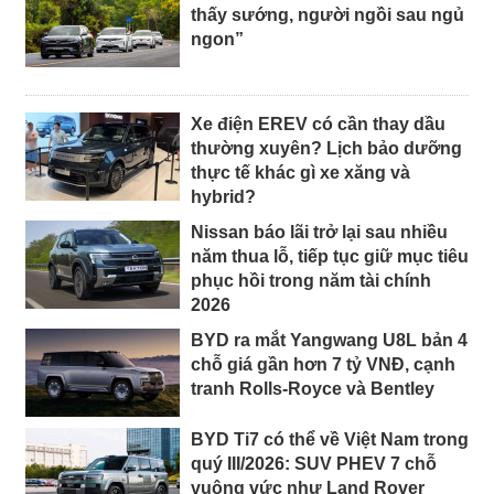
thấy sướng, người ngồi sau ngủ
ngon”
Xe điện EREV có cần thay dầu
thường xuyên? Lịch bảo dưỡng
thực tế khác gì xe xăng và
hybrid?
Nissan báo lãi trở lại sau nhiều
năm thua lỗ, tiếp tục giữ mục tiêu
phục hồi trong năm tài chính
2026
BYD ra mắt Yangwang U8L bản 4
chỗ giá gần hơn 7 tỷ VNĐ, cạnh
tranh Rolls-Royce và Bentley
BYD Ti7 có thể về Việt Nam trong
quý III/2026: SUV PHEV 7 chỗ
vuông vức như Land Rover