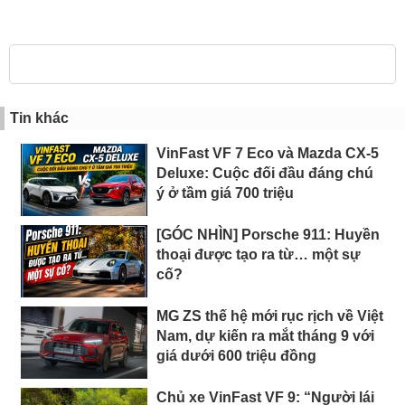
Tin khác
VinFast VF 7 Eco và Mazda CX-5
Deluxe: Cuộc đối đầu đáng chú
ý ở tầm giá 700 triệu
[GÓC NHÌN] Porsche 911: Huyền
thoại được tạo ra từ… một sự
cố?
MG ZS thế hệ mới rục rịch về Việt
Nam, dự kiến ra mắt tháng 9 với
giá dưới 600 triệu đồng
Chủ xe VinFast VF 9: “Người lái