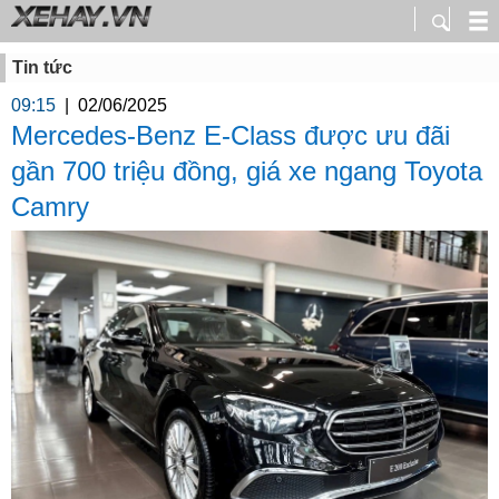
Tin tức
09:15
|
02/06/2025
Mercedes-Benz E-Class được ưu đãi
gần 700 triệu đồng, giá xe ngang Toyota
Camry