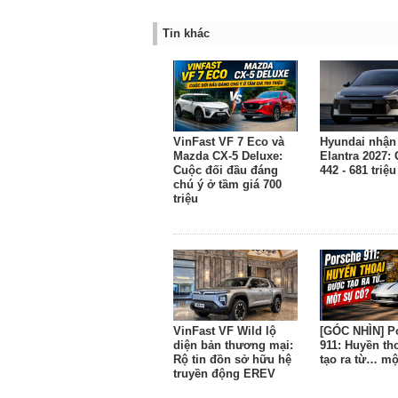
Tin khác
VinFast VF 7 Eco và
Hyundai nhận 
Mazda CX-5 Deluxe:
Elantra 2027: 
Cuộc đối đầu đáng
442 - 681 triệ
chú ý ở tầm giá 700
triệu
VinFast VF Wild lộ
[GÓC NHÌN] P
diện bản thương mại:
911: Huyền th
Rộ tin đồn sở hữu hệ
tạo ra từ… mộ
truyền động EREV