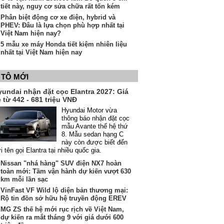
tiết này, nguy cơ sửa chữa rất tốn kém
Phân biệt động cơ xe điện, hybrid và
PHEV: Đâu là lựa chọn phù hợp nhất tại
Việt Nam hiện nay?
5 mẫu xe máy Honda tiết kiệm nhiên liệu
nhất tại Việt Nam hiện nay
 TÔ MỚI
yundai nhận đặt cọc Elantra 2027: Giá
 từ 442 - 681 triệu VNĐ
Hyundai Motor vừa
thông báo nhận đặt cọc
mẫu Avante thế hệ thứ
8. Mẫu sedan hạng C
này còn được biết đến
i tên gọi Elantra tại nhiều quốc gia.
Nissan "nhá hàng" SUV điện NX7 hoàn
toàn mới: Tầm vận hành dự kiến vượt 630
km mỗi lần sạc
VinFast VF Wild lộ diện bản thương mại:
Rộ tin đồn sở hữu hệ truyền động EREV
MG ZS thế hệ mới rục rịch về Việt Nam,
dự kiến ra mắt tháng 9 với giá dưới 600