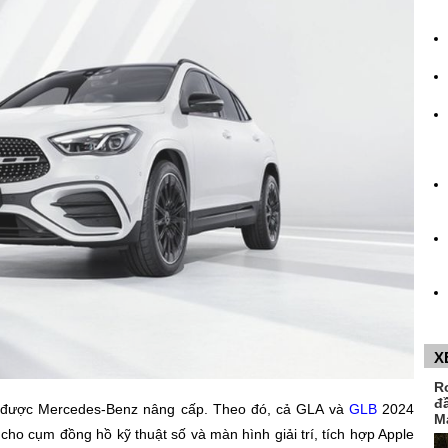
X
R
đ
ng được Mercedes-Benz nâng cấp. Theo đó, cả GLA và
GLB
2024
M
cho cụm đồng hồ kỹ thuật số và màn hình giải trí, tích hợp Apple