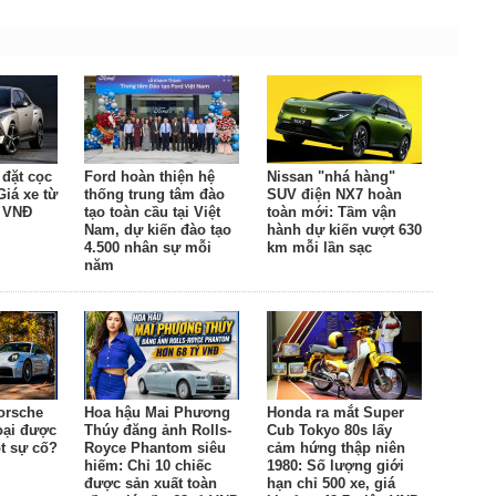
đặt cọc
Ford hoàn thiện hệ
Nissan "nhá hàng"
Giá xe từ
thống trung tâm đào
SUV điện NX7 hoàn
u VNĐ
tạo toàn cầu tại Việt
toàn mới: Tầm vận
Nam, dự kiến đào tạo
hành dự kiến vượt 630
4.500 nhân sự mỗi
km mỗi lần sạc
năm
orsche
Hoa hậu Mai Phương
Honda ra mắt Super
oại được
Thúy đăng ảnh Rolls-
Cub Tokyo 80s lấy
t sự cố?
Royce Phantom siêu
cảm hứng thập niên
hiếm: Chỉ 10 chiếc
1980: Số lượng giới
được sản xuất toàn
hạn chỉ 500 xe, giá