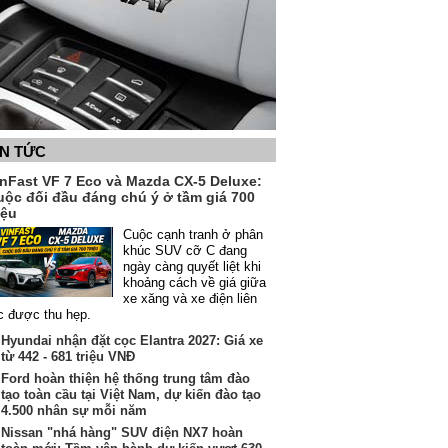
IN TỨC
inFast VF 7 Eco và Mazda CX-5 Deluxe:
uộc đối đầu đáng chú ý ở tầm giá 700
iệu
Cuộc cạnh tranh ở phân
khúc SUV cỡ C đang
ngày càng quyết liệt khi
khoảng cách về giá giữa
xe xăng và xe điện liên
c được thu hẹp.
Hyundai nhận đặt cọc Elantra 2027: Giá xe
từ 442 - 681 triệu VNĐ
Ford hoàn thiện hệ thống trung tâm đào
tạo toàn cầu tại Việt Nam, dự kiến đào tạo
4.500 nhân sự mỗi năm
Nissan "nhá hàng" SUV điện NX7 hoàn