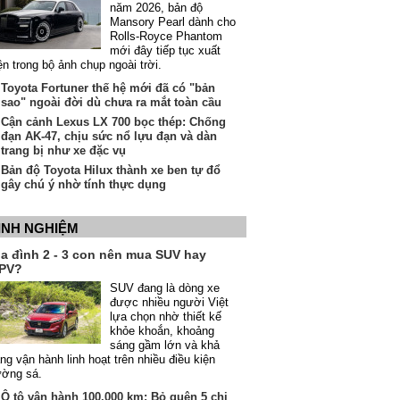
năm 2026, bản độ
Mansory Pearl dành cho
Rolls-Royce Phantom
mới đây tiếp tục xuất
ện trong bộ ảnh chụp ngoài trời.
Toyota Fortuner thế hệ mới đã có "bản
sao" ngoài đời dù chưa ra mắt toàn cầu
Cận cảnh Lexus LX 700 bọc thép: Chống
đạn AK-47, chịu sức nổ lựu đạn và dàn
trang bị như xe đặc vụ
Bản độ Toyota Hilux thành xe ben tự đổ
gây chú ý nhờ tính thực dụng
INH NGHIỆM
ia đình 2 - 3 con nên mua SUV hay
PV?
SUV đang là dòng xe
được nhiều người Việt
lựa chọn nhờ thiết kế
khỏe khoắn, khoảng
sáng gầm lớn và khả
ng vận hành linh hoạt trên nhiều điều kiện
ường sá.
Ô tô vận hành 100.000 km: Bỏ quên 5 chi