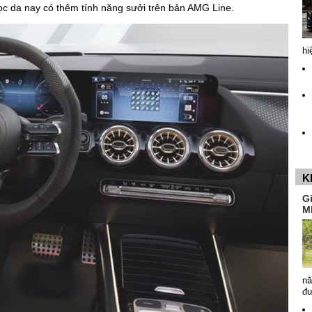
ọc da nay có thêm tính năng sưởi trên bản AMG Line.
hi
K
G
M
nă
đ