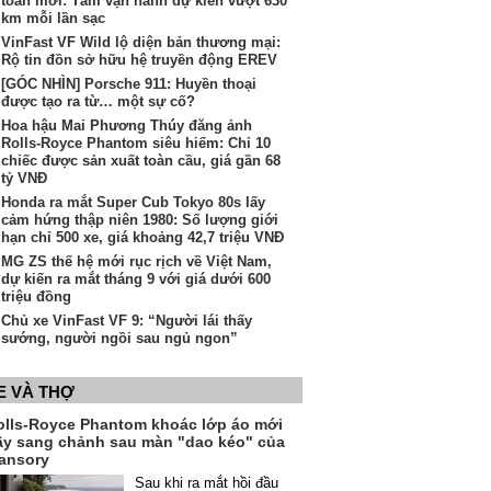
toàn mới: Tầm vận hành dự kiến vượt 630
km mỗi lần sạc
VinFast VF Wild lộ diện bản thương mại:
Rộ tin đồn sở hữu hệ truyền động EREV
[GÓC NHÌN] Porsche 911: Huyền thoại
được tạo ra từ… một sự cố?
Hoa hậu Mai Phương Thúy đăng ảnh
Rolls-Royce Phantom siêu hiếm: Chỉ 10
chiếc được sản xuất toàn cầu, giá gần 68
tỷ VNĐ
Honda ra mắt Super Cub Tokyo 80s lấy
cảm hứng thập niên 1980: Số lượng giới
hạn chỉ 500 xe, giá khoảng 42,7 triệu VNĐ
MG ZS thế hệ mới rục rịch về Việt Nam,
dự kiến ra mắt tháng 9 với giá dưới 600
triệu đồng
Chủ xe VinFast VF 9: “Người lái thấy
sướng, người ngồi sau ngủ ngon”
E VÀ THỢ
olls-Royce Phantom khoác lớp áo mới
ầy sang chảnh sau màn "dao kéo" của
ansory
Sau khi ra mắt hồi đầu