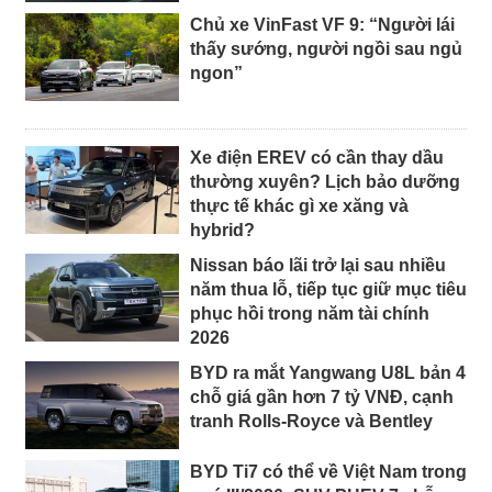
Chủ xe VinFast VF 9: “Người lái
thấy sướng, người ngồi sau ngủ
ngon”
Xe điện EREV có cần thay dầu
thường xuyên? Lịch bảo dưỡng
thực tế khác gì xe xăng và
hybrid?
Nissan báo lãi trở lại sau nhiều
năm thua lỗ, tiếp tục giữ mục tiêu
phục hồi trong năm tài chính
2026
BYD ra mắt Yangwang U8L bản 4
chỗ giá gần hơn 7 tỷ VNĐ, cạnh
tranh Rolls-Royce và Bentley
BYD Ti7 có thể về Việt Nam trong