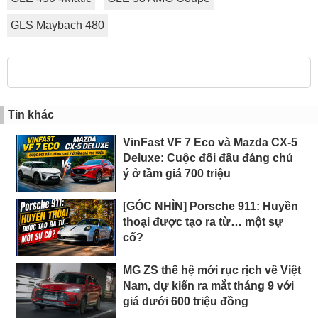
GLS Maybach 480
Tin khác
VinFast VF 7 Eco và Mazda CX-5
Deluxe: Cuộc đối đầu đáng chú
ý ở tầm giá 700 triệu
[GÓC NHÌN] Porsche 911: Huyền
thoại được tạo ra từ… một sự
cố?
MG ZS thế hệ mới rục rịch về Việt
Nam, dự kiến ra mắt tháng 9 với
giá dưới 600 triệu đồng