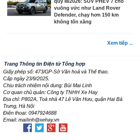
quý III/2026: SUV PHEV 7 chỗ
vuông vức như Land Rover
Defender, chạy hơn 150 km
không tốn xăng
Xem tiếp ...
Trang Thông tin Điện tử Tổng hợp
Giấy phép số: 473/GP-Sở Văn hoá và Thể thao.
Cấp ngày 23/9/2025.
Chịu trách nhiệm nội dung: Bùi Mai Linh
Cơ quan chủ quản: Công ty TNHH Xe Hay
Địa chỉ: P802A, Toà nhà 47 Lê Văn Hưu, quận Hai Bà
Trưng, Hà Nội
Điện thoại: 0947924688
Email: mailinh@xehay.vn