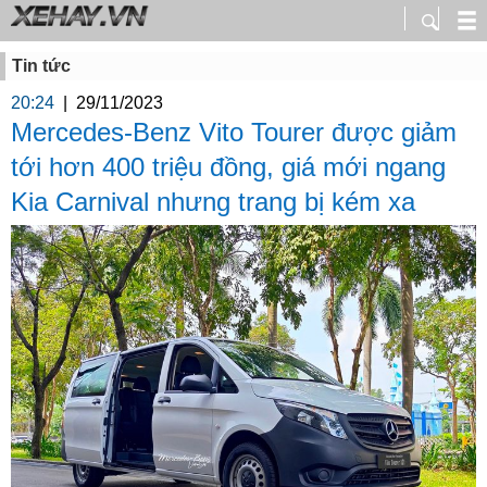
Tin tức
20:24
|
29/11/2023
Mercedes-Benz Vito Tourer được giảm
tới hơn 400 triệu đồng, giá mới ngang
Kia Carnival nhưng trang bị kém xa