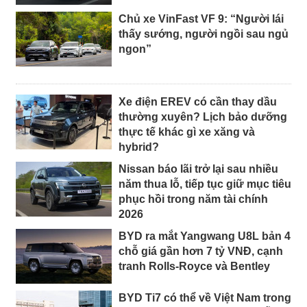
Chủ xe VinFast VF 9: “Người lái
thấy sướng, người ngồi sau ngủ
ngon”
Xe điện EREV có cần thay dầu
thường xuyên? Lịch bảo dưỡng
thực tế khác gì xe xăng và
hybrid?
Nissan báo lãi trở lại sau nhiều
năm thua lỗ, tiếp tục giữ mục tiêu
phục hồi trong năm tài chính
2026
BYD ra mắt Yangwang U8L bản 4
chỗ giá gần hơn 7 tỷ VNĐ, cạnh
tranh Rolls-Royce và Bentley
BYD Ti7 có thể về Việt Nam trong