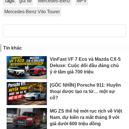
Tags:
giá xe
Mercedes-Benz
MPV
Mercedes-Benz Vito Tourer
Tin khác
VinFast VF 7 Eco và Mazda CX-5
Deluxe: Cuộc đối đầu đáng chú
ý ở tầm giá 700 triệu
[GÓC NHÌN] Porsche 911: Huyền
thoại được tạo ra từ… một sự
cố?
MG ZS thế hệ mới rục rịch về Việt
Nam, dự kiến ra mắt tháng 9 với
giá dưới 600 triệu đồng